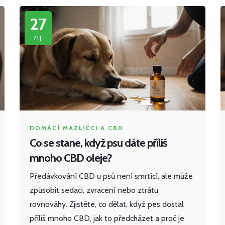
27
říj
DOMÁCÍ MAZLÍČCI A CBD
Co se stane, když psu dáte příliš
mnoho CBD oleje?
Předávkování CBD u psů není smrtící, ale může
způsobit sedaci, zvracení nebo ztrátu
rovnováhy. Zjistěte, co dělat, když pes dostal
příliš mnoho CBD, jak to předcházet a proč je