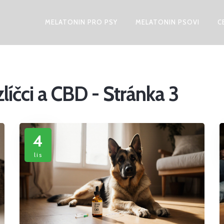
MELATONIN PRO PSY
MELATONIN PSOVI
C
íčci a CBD - Stránka 3
4
lis