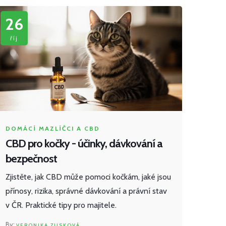
26
říj
DOMÁCÍ MAZLÍČCI A CBD
CBD pro kočky - účinky, dávkování a
bezpečnost
Zjistěte, jak CBD může pomoci kočkám, jaké jsou
přínosy, rizika, správné dávkování a právní stav
v ČR. Praktické tipy pro majitele.
VERONIKA ZUSKOVÁ