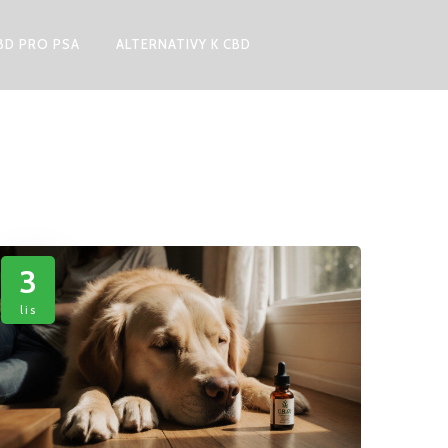
BD PRO PSA
ALTERNATIVY K CBD
3
lis