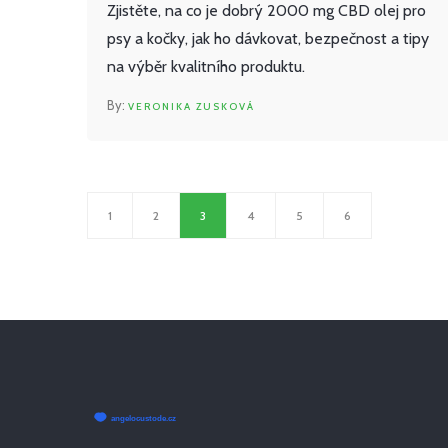
Zjistěte, na co je dobrý 2000 mg CBD olej pro
psy a kočky, jak ho dávkovat, bezpečnost a tipy
na výběr kvalitního produktu.
VERONIKA ZUSKOVÁ
1
2
3
4
5
6