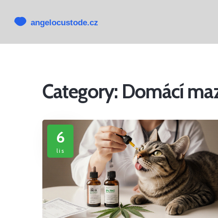
Category: Domácí mazl
6
lis