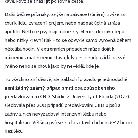
kávě, když se snaží jít po rovné cestě.
Další běžné příznaky: zvýšená salivace (slinění), zvýšená
chuť k jídlu, zvracení, průjem, nebo naopak úplná ztráta
apetitu. Některé psy mají mírné zrychlení srdečního tepu
nebo nízký krevní tlak - to se obvykle samo vyrovná během
několika hodin. V extrémních případech může dojít k
mírnému zmatečnému stavu, kdy pes neodpovídá na své
jméno nebo se chová jako by nevěděl, kde je.
To všechno zní děsivě, ale základní pravidlo je jednoduché:
není žádný známý případ smrti psa způsobeného
předávkováním CBD
. Studie z University of Florida (2023)
sledovala přes 200 případů předávkování CBD u psů a
žádný z nich nevyžadoval intenzivní léčbu nebo
hospitalizaci. Většina psů se zcela zotavila během 8-12 hodin
bez léků.