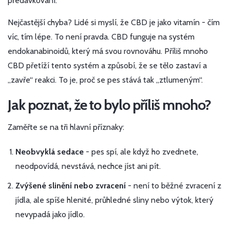
předávkování.
Nejčastější chyba? Lidé si myslí, že CBD je jako vitamín - čím
víc, tím lépe. To není pravda. CBD funguje na systém
endokanabinoidů, který má svou rovnováhu. Příliš mnoho
CBD přetíží tento systém a způsobí, že se tělo zastaví a
„zavře“ reakci. To je, proč se pes stává tak „ztlumeným“.
Jak poznat, že to bylo příliš mnoho?
Zaměřte se na tři hlavní příznaky:
Neobvyklá sedace
- pes spí, ale když ho zvednete,
neodpovídá, nevstává, nechce jíst ani pít.
Zvýšené slinění nebo zvracení
- není to běžné zvracení z
jídla, ale spíše hlenité, průhledné sliny nebo výtok, který
nevypadá jako jídlo.