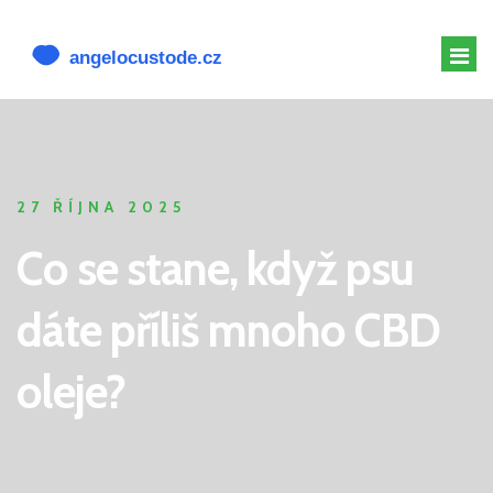
MELATONIN PRO PSY
MELATONIN PSOVI
27 ŘÍJNA 2025
CBD PRO PSA
Co se stane, když psu
ALTERNATIVY K CBD
dáte příliš mnoho CBD
oleje?