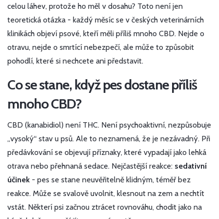
celou láhev, protože ho měl v dosahu? Toto není jen
teoretická otázka - každý měsíc se v českých veterinárních
klinikách objeví psové, kteří měli příliš mnoho CBD. Nejde o
otravu, nejde o smrtící nebezpečí, ale může to způsobit
pohodlí, které si nechcete ani představit.
Co se stane, když pes dostane příliš
mnoho CBD?
CBD (kanabidiol) není THC. Není psychoaktivní, nezpůsobuje
„vysoký“ stav u psů. Ale to neznamená, že je nezávadný. Při
předávkování se objevují příznaky, které vypadají jako lehká
otrava nebo přehnaná sedace. Nejčastější reakce:
sedativní
účinek
- pes se stane neuvěřitelně klidným, téměř bez
reakce. Může se svalově uvolnit, klesnout na zem a nechtít
vstát. Některí psi začnou ztrácet rovnováhu, chodit jako na