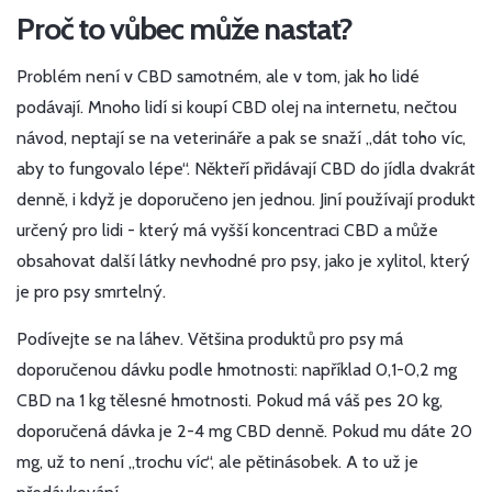
Proč to vůbec může nastat?
Problém není v CBD samotném, ale v tom, jak ho lidé
podávají. Mnoho lidí si koupí CBD olej na internetu, nečtou
návod, neptají se na veterináře a pak se snaží „dát toho víc,
aby to fungovalo lépe“. Někteří přidávají CBD do jídla dvakrát
denně, i když je doporučeno jen jednou. Jiní používají produkt
určený pro lidi - který má vyšší koncentraci CBD a může
obsahovat další látky nevhodné pro psy, jako je xylitol, který
je pro psy smrtelný.
Podívejte se na láhev. Většina produktů pro psy má
doporučenou dávku podle hmotnosti: například 0,1-0,2 mg
CBD na 1 kg tělesné hmotnosti. Pokud má váš pes 20 kg,
doporučená dávka je 2-4 mg CBD denně. Pokud mu dáte 20
mg, už to není „trochu víc“, ale pětinásobek. A to už je