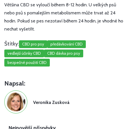
Většina CBD se vyloučí během 8-12 hodin. U velkých psů
nebo psů s pomalejším metabolismem může trvat až 24
hodin. Pokud se pes nezotaví během 24 hodin, je vhodné ho
nechat vyšetřit.
Štítky:
CBD pro psy
předávkování CBD
vedlejší účinky CBD
CBD dávka pro psy
bezpečné použití CBD
Napsal:
Veronika Zusková
Nejnovější příspěvky