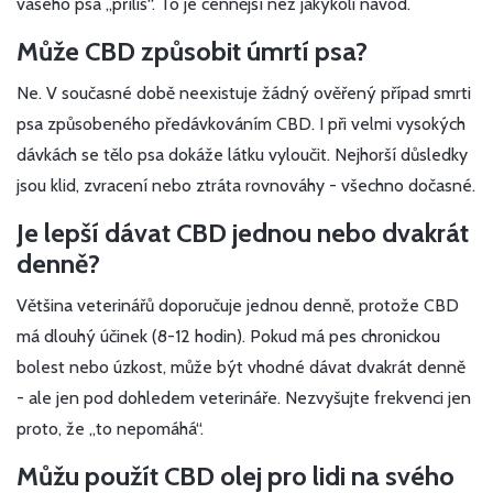
vašeho psa „příliš“. To je cennější než jakýkoli návod.
Může CBD způsobit úmrtí psa?
Ne. V současné době neexistuje žádný ověřený případ smrti
psa způsobeného předávkováním CBD. I při velmi vysokých
dávkách se tělo psa dokáže látku vyloučit. Nejhorší důsledky
jsou klid, zvracení nebo ztráta rovnováhy - všechno dočasné.
Je lepší dávat CBD jednou nebo dvakrát
denně?
Většina veterinářů doporučuje jednou denně, protože CBD
má dlouhý účinek (8-12 hodin). Pokud má pes chronickou
bolest nebo úzkost, může být vhodné dávat dvakrát denně
- ale jen pod dohledem veterináře. Nezvyšujte frekvenci jen
proto, že „to nepomáhá“.
Můžu použít CBD olej pro lidi na svého