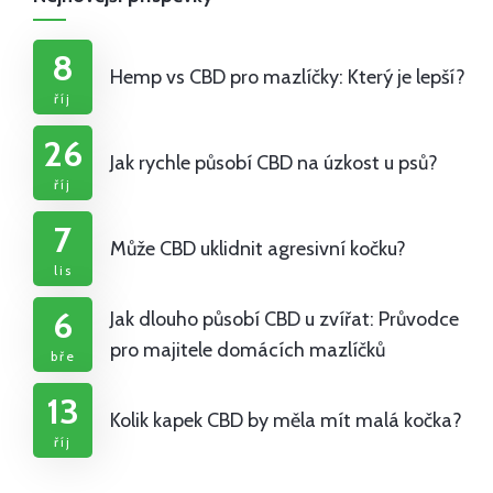
8
Hemp vs CBD pro mazlíčky: Který je lepší?
říj
26
Jak rychle působí CBD na úzkost u psů?
říj
7
Může CBD uklidnit agresivní kočku?
lis
6
Jak dlouho působí CBD u zvířat: Průvodce
pro majitele domácích mazlíčků
bře
13
Kolik kapek CBD by měla mít malá kočka?
říj