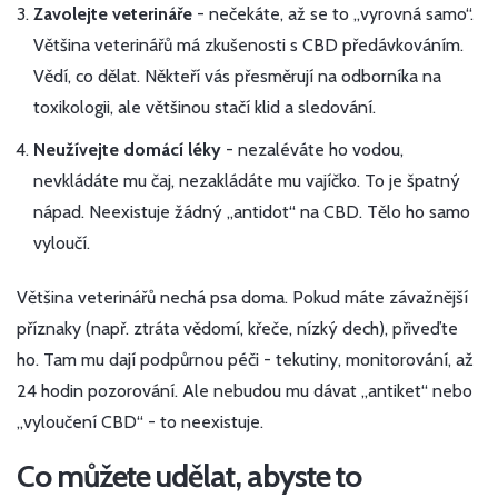
Zavolejte veterináře
- nečekáte, až se to „vyrovná samo“.
Většina veterinářů má zkušenosti s CBD předávkováním.
Vědí, co dělat. Někteří vás přesměrují na odborníka na
toxikologii, ale většinou stačí klid a sledování.
Neužívejte domácí léky
- nezaléváte ho vodou,
nevkládáte mu čaj, nezakládáte mu vajíčko. To je špatný
nápad. Neexistuje žádný „antidot“ na CBD. Tělo ho samo
vyloučí.
Většina veterinářů nechá psa doma. Pokud máte závažnější
příznaky (např. ztráta vědomí, křeče, nízký dech), přiveďte
ho. Tam mu dají podpůrnou péči - tekutiny, monitorování, až
24 hodin pozorování. Ale nebudou mu dávat „antiket“ nebo
„vyloučení CBD“ - to neexistuje.
Co můžete udělat, abyste to