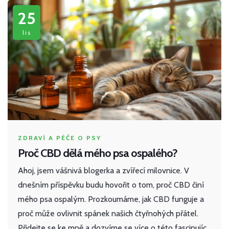
25
lis
ZDRAVÍ A PÉČE O PSY
Proč CBD dělá mého psa ospalého?
Ahoj, jsem vášnivá blogerka a zvířecí milovnice. V
dnešním příspěvku budu hovořit o tom, proč CBD činí
mého psa ospalým. Prozkoumáme, jak CBD funguje a
proč může ovlivnit spánek našich čtyřnohých přátel.
Přidejte se ke mně a dozvíme se více o této fascinující