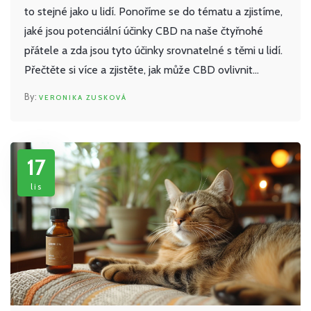
to stejné jako u lidí. Ponoříme se do tématu a zjistíme,
jaké jsou potenciální účinky CBD na naše čtyřnohé
přátele a zda jsou tyto účinky srovnatelné s těmi u lidí.
Přečtěte si více a zjistěte, jak může CBD ovlivnit
vašeho psa. Také vyjasníme některé běžné mýty a
VERONIKA ZUSKOVÁ
pochopíme vědecké důkazy na toto téma.
17
lis