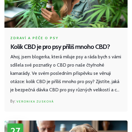
ZDRAVÍ A PÉČE O PSY
Kolik CBD je pro psy příliš mnoho CBD?
Ahoj, jsem blogerka, která miluje psy a ráda bych s vámi
sdílela své poznatky o CBD pro naše čtyřnohé
kamarády. Ve svém posledním příspěvku se věnuji
otázce: kolik CBD je příliš mnoho pro psy? Zjistíte, jaká
je bezpečná dávka CBD pro psy různých velikostí a co
se může stát, pokud našemu psu podáme příliš mnoho
VERONIKA ZUSKOVÁ
CBD. Důležité je pochopit, že i když CBD může psům
pomoci, měli bychom být opatrní a raději se poradit s
veterinářem.
27