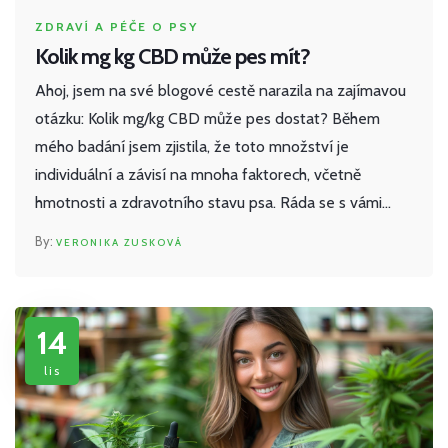
ZDRAVÍ A PÉČE O PSY
Kolik mg kg CBD může pes mít?
Ahoj, jsem na své blogové cestě narazila na zajímavou
otázku: Kolik mg/kg CBD může pes dostat? Během
mého badání jsem zjistila, že toto množství je
individuální a závisí na mnoha faktorech, včetně
hmotnosti a zdravotního stavu psa. Ráda se s vámi
podělím o své nálezy, abyste mohli svému chlupatému
VERONIKA ZUSKOVÁ
kamarádovi poskytnout nejlepší péči. Sledujte, jak se
ponoříme do světa CBD pro psy.
14
lis