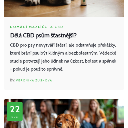
DOMÁCÍ MAZLÍČCI A CBD
Dělá CBD psům šťastnější?
CBD pro psy nevytváří štěstí, ale odstraňuje překážky,
které brání psu být klidným a bezbolestným. Vědecké
studie potvrzují jeho účinek na úzkost, bolest a spánek
- pokud je použito správně.
VERONIKA ZUSKOVÁ
22
kvě