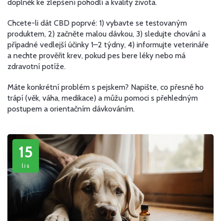
doplněk ke zlepšení pohodlí a kvality života.
Chcete-li dát CBD poprvé: 1) vybavte se testovaným
produktem, 2) začněte malou dávkou, 3) sledujte chování a
případné vedlejší účinky 1–2 týdny, 4) informujte veterináře
a nechte prověřit krev, pokud pes bere léky nebo má
zdravotní potíže.
Máte konkrétní problém s pejskem? Napište, co přesně ho
trápí (věk, váha, medikace) a můžu pomoci s přehledným
postupem a orientačním dávkováním.
15
lis