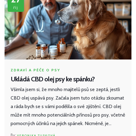
říj
ZDRAVÍ A PÉČE O PSY
Ukládá CBD olej psy ke spánku?
Všimla jsem si, že mnoho majitelů psů se zeptá, jestli
CBD olej uspává psy. Začala jsem tuto otázku zkoumat
a ráda bych se s vámi podělila o své zjištění. CBD olej
může mít mnoho potenciálních přínosů pro psy, včetně
pomocných účinků na jejich spánek. Nicméně, je
důležité se poradit s veterinářem, než začnete svému
VERONIKA ZUSKOVÁ