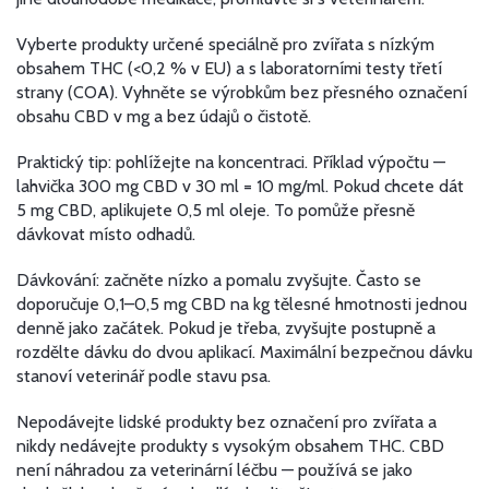
Vyberte produkty určené speciálně pro zvířata s nízkým
obsahem THC (<0,2 % v EU) a s laboratorními testy třetí
strany (COA). Vyhněte se výrobkům bez přesného označení
obsahu CBD v mg a bez údajů o čistotě.
Praktický tip: pohlížejte na koncentraci. Příklad výpočtu —
lahvička 300 mg CBD v 30 ml = 10 mg/ml. Pokud chcete dát
5 mg CBD, aplikujete 0,5 ml oleje. To pomůže přesně
dávkovat místo odhadů.
Dávkování: začněte nízko a pomalu zvyšujte. Často se
doporučuje 0,1–0,5 mg CBD na kg tělesné hmotnosti jednou
denně jako začátek. Pokud je třeba, zvyšujte postupně a
rozdělte dávku do dvou aplikací. Maximální bezpečnou dávku
stanoví veterinář podle stavu psa.
Nepodávejte lidské produkty bez označení pro zvířata a
nikdy nedávejte produkty s vysokým obsahem THC. CBD
není náhradou za veterinární léčbu — používá se jako