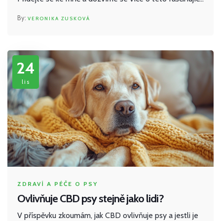
témě. Zůstaňte se mnou a odkryjte tajemství účinků
VERONIKA ZUSKOVÁ
CBD na psy.
24
lis
ZDRAVÍ A PÉČE O PSY
Ovlivňuje CBD psy stejně jako lidi?
V příspěvku zkoumám, jak CBD ovlivňuje psy a jestli je