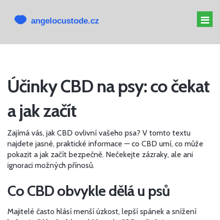
MELATONIN PRO PSY
Účinky CBD na psy: co čekat
MELATONIN PSOVI
a jak začít
CBD PRO PSA
ALTERNATIVY K CBD
Zajímá vás, jak CBD ovlivní vašeho psa? V tomto textu
najdete jasné, praktické informace — co CBD umí, co může
pokazit a jak začít bezpečně. Nečekejte zázraky, ale ani
ignoraci možných přínosů.
Co CBD obvykle dělá u psů
Majitelé často hlásí menší úzkost, lepší spánek a snížení