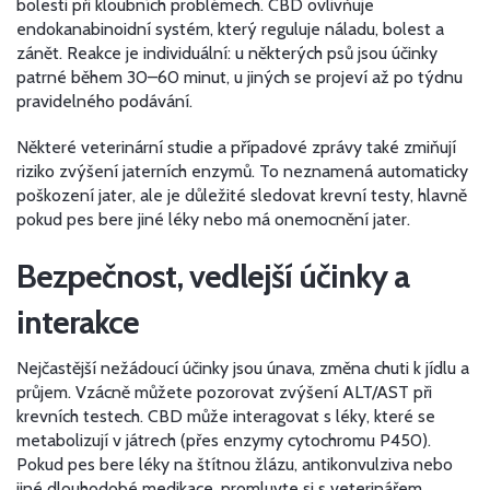
bolesti při kloubních problémech. CBD ovlivňuje
endokanabinoidní systém, který reguluje náladu, bolest a
zánět. Reakce je individuální: u některých psů jsou účinky
patrné během 30–60 minut, u jiných se projeví až po týdnu
pravidelného podávání.
Některé veterinární studie a případové zprávy také zmiňují
riziko zvýšení jaterních enzymů. To neznamená automaticky
poškození jater, ale je důležité sledovat krevní testy, hlavně
pokud pes bere jiné léky nebo má onemocnění jater.
Bezpečnost, vedlejší účinky a
interakce
Nejčastější nežádoucí účinky jsou únava, změna chuti k jídlu a
průjem. Vzácně můžete pozorovat zvýšení ALT/AST při
krevních testech. CBD může interagovat s léky, které se
metabolizují v játrech (přes enzymy cytochromu P450).
Pokud pes bere léky na štítnou žlázu, antikonvulziva nebo
jiné dlouhodobé medikace, promluvte si s veterinářem.