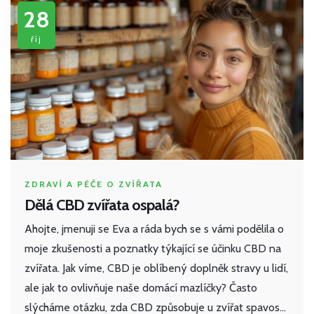
28
říj
ZDRAVÍ A PÉČE O ZVÍŘATA
Dělá CBD zvířata ospalá?
Ahojte, jmenuji se Eva a ráda bych se s vámi podělila o
moje zkušenosti a poznatky týkající se účinku CBD na
zvířata. Jak víme, CBD je oblíbený doplněk stravy u lidí,
ale jak to ovlivňuje naše domácí mazlíčky? Často
slýcháme otázku, zda CBD způsobuje u zvířat spavost.