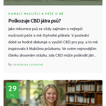
DOMÁCÍ MAZLÍČCI A PÉČE O NĚ
Poškozuje CBD játra psů?
Jako milovnice psů se vždy zajímám o nejlepší
možnosti péče o mé čtyřnohé přátele. V poslední
době se hodně diskutuje o využití CBD pro psy, a to mě
inspirovalo k hlubšímu průzkumu. Ve svém nejnovějším
článku zkoumám otázku, zda CBD může poškodit játra
psů. Dlouhodobé účinky CBD na psy nejsou dosud plně
VERONIKA ZUSKOVÁ
prozkoumány, a proto je důležité informovat se a vést
otevřenou diskusi. Pokud také rádi pečujete o zdraví
svých psů, připojte se k nám.
29
říj