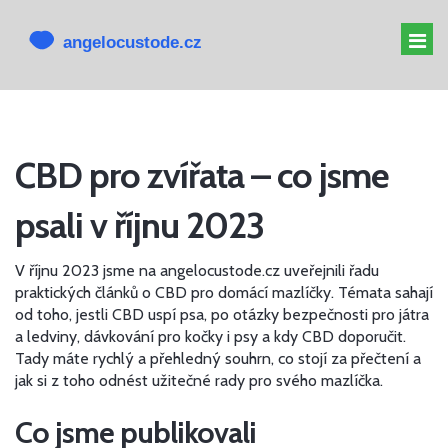
MELATONIN PRO PSY
CBD pro zvířata – co jsme
MELATONIN PSOVI
psali v říjnu 2023
CBD PRO PSA
ALTERNATIVY K CBD
V říjnu 2023 jsme na angelocustode.cz uveřejnili řadu
praktických článků o CBD pro domácí mazlíčky. Témata sahají
od toho, jestli CBD uspí psa, po otázky bezpečnosti pro játra
a ledviny, dávkování pro kočky i psy a kdy CBD doporučit.
Tady máte rychlý a přehledný souhrn, co stojí za přečtení a
jak si z toho odnést užitečné rady pro svého mazlíčka.
Co jsme publikovali