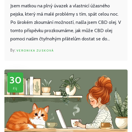
Jsem matkou na plný úvazek a vlastnicí úžasného
pejska, který má malé problémy s tím, spát celou noc.
Po širokém zkoumání možností, našla jsem CBD olej. V
tomto příspěvku prozkoumáme, jak může CBD olej
pomoci našim čtyřnohým přátelům dostat se do
hlubokého a kvalitního spánku. Takto vám dám
VERONIKA ZUSKOVÁ
srozumitelný přehled všech poznatků a dosažených
výsledků.
30
říj