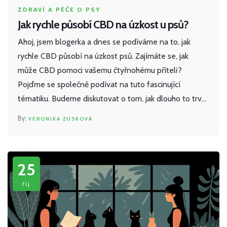
ZDRAVÍ A PÉČE O PSY
Jak rychle působí CBD na úzkost u psů?
Ahoj, jsem blogerka a dnes se podíváme na to, jak
rychle CBD působí na úzkost psů. Zajímáte se, jak
může CBD pomoci vašemu čtyřnohému příteli?
Pojďme se společně podívat na tuto fascinující
tématiku. Budeme diskutovat o tom, jak dlouho to trvá,
než CBD začne působit a jak může zmírňovat stres u
VERONIKA ZUSKOVÁ
vašeho psa. Těším se na naši další cestu po světě CBD
pro psy.
25
říj