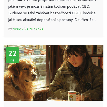
jakém věku je možné našim kočkám podávat CBD.
Budeme se také zabývat bezpečností CBD u koček a
jaké jsou aktuální doporučení a postupy. Doufám, že
vám tento článek poskytne informative a pomůže vám
VERONIKA ZUSKOVÁ
v rozhodování pro zdraví vaší kočky.
22
říj