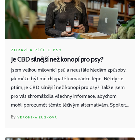
ZDRAVÍ A PÉČE O PSY
Je CBD silnější než konopí pro psy?
Jsem velkou milovnicí psů a neustále hledám způsoby,
jak může být mé chlupaté kamarádce lépe. Někdy se
ptám, je CBD silnější než konopí pro psy? Takže jsem
pro vás shromáždila všechny informace, abychom
mohli porozumět těmto léčivým alternativám. Spoiler:
Výsledky mohou být překvapivé. Připojte se ke mně a
VERONIKA ZUSKOVÁ
dozvíte se více o těchto fascinujících tématech.