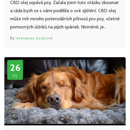
CBD olej uspává psy. Začala jsem tuto otázku zkoumat
a ráda bych se s vámi podělila o své zjištění. CBD olej
může mít mnoho potenciálních přínosů pro psy, včetně
pomocných účinků na jejich spánek. Nicméně, je
důležité se poradit s veterinářem, než začnete svému
VERONIKA ZUSKOVÁ
psovi dávat jakýkoli doplněk. Pokud hledáte přirozený
způsob, jak pomoci svému psovi lépe spát, může být
CBD olej dobrou volbou.
26
říj