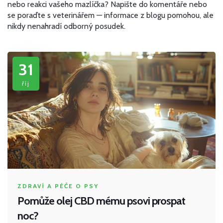
nebo reakci vašeho mazlíčka? Napište do komentáře nebo
se poraďte s veterinářem — informace z blogu pomohou, ale
nikdy nenahradí odborný posudek.
31
říj
ZDRAVÍ A PÉČE O PSY
Pomůže olej CBD mému psovi prospat
noc?