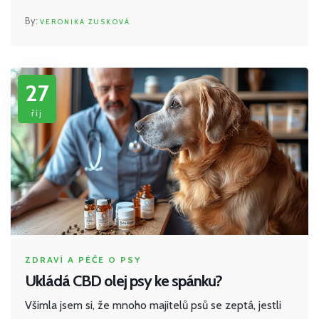
Na mém blogu se pokusím odpovědět právě na tuto
VERONIKA ZUSKOVÁ
otázku založenou na vědeckých studiích a osobních
zkušenostech. Připojte se ke mně a společně se
dozvíme více.
27
říj
ZDRAVÍ A PÉČE O PSY
Ukládá CBD olej psy ke spánku?
Všimla jsem si, že mnoho majitelů psů se zeptá, jestli