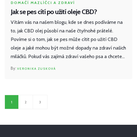
DOMAČÍ MAZLÍČCI A ZDRAVÍ
Jak se pes cítí po užití oleje CBD?
Vítám vás na našem blogu, kde se dnes podíváme na
to, jak CBD olej působí na naše čtyřnohé prátelé.
Povíme si o tom, jak se pes může cítit po užití CBD
oleje a jaké mohou být možné dopady na zdraví našich
miláčků. Pokud vás zajímá zdraví vašeho psa a chcete
vědět více o použití CBD oleje, pak je tento článek
VERONIKA ZUSKOVÁ
přesně pro vás. Připojte se k nám a prozkoumejme svět
CBD společně.
1
2
3