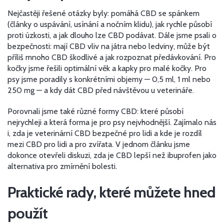
Nejčastěji řešené otázky byly: pomáhá CBD se spánkem
(články o uspávání, usínání a nočním klidu), jak rychle působí
proti úzkosti, a jak dlouho lze CBD podávat. Dále jsme psali o
bezpečnosti: mají CBD vliv na játra nebo ledviny, může být
příliš mnoho CBD škodlivé a jak rozpoznat předávkování. Pro
kočky jsme řešili optimální věk a kapky pro malé kočky. Pro
psy jsme poradily s konkrétními objemy — 0,5 ml, 1 ml nebo
250 mg — a kdy dát CBD před návštěvou u veterináře.
Porovnali jsme také různé formy CBD: které působí
nejrychleji a která forma je pro psy nejvhodnější. Zajímalo nás
i, zda je veterinární CBD bezpečné pro lidi a kde je rozdíl
mezi CBD pro lidi a pro zvířata. V jednom článku jsme
dokonce otevřeli diskuzi, zda je CBD lepší než ibuprofen jako
alternativa pro zmírnění bolesti.
Praktické rady, které můžete hned
použít