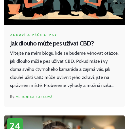
ZDRAVÍ A PÉČE O PSY
Jak dlouho může pes užívat CBD?
Vítejte na mém blogu, kde se budeme věnovat otázce,
jak dlouho může pes užívat CBD. Pokud máte i vy
doma svého čtyřnohého kamaráda a zajímá vás, jak
dlouhé užití CBD může ovlivnit jeho zdraví, jste na
správném místě. Probereme výhody a možná rizika
spojená s dlouhodobým použitím CBD pro psy, a také
VERONIKA ZUSKOVÁ
jaký je nejlepší postup pro dávkování. Jsem
přesvědčená, že informace, které se dozvíte, vám
pomohou učinit nejlepší rozhodnutí pro vašeho
24
nejlepšího kamaráda.