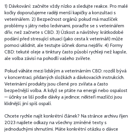
1) Dávkování: začněte vždy nízko a sledujte reakce. Pro malé
kočky doporučujeme raději menší kapičky a konzultaci s
veterinářem. 2) Bezpečnost orgánů: pokud má mazlíček
problémy s játry nebo ledvinami, poraďte se s veterinářem
dřív, než začnete s CBD. 3) Úzkost a návštěvy: krátkodobé
podání před stresující situací (jako cesta k veterináři) může
pomoci uklidnit, ale testujte účinek doma nejdřív. 4) Formy
CBD: tekuté oleje a tinktury často působí rychleji než kapsle,
ale volba závisí na pohodlí vašeho zvířete.
Pokud váháte mezi lidským a veterinárním CBD: rozdíl bývá
v koncentraci, přidaných složkách a dávkovacích instrukcích.
Veterinární produkty jsou cílené pro zvířata a často
bezpečnější volba. A když se ptáte na energii nebo ospalost
— účinky se liší podle dávky a jedince; někteří mazlíčci jsou
klidnější, jiní spíš ospalí.
Chcete rychle najít konkrétní článek? Na stránce archivu říjen
2023 najdete odkazy na všechny zmíněné texty s
jednoduchými shrnutími. Máte konkrétní otázku o dávce