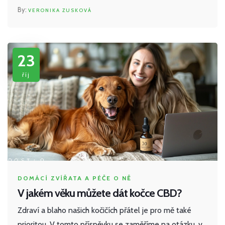
zvířat, jak to snížit a jaké jsou jeho důsledky. Budeme
VERONIKA ZUSKOVÁ
také diskutovat o tom, jak určit správnou dávku CBD
pro naše mazlíčky. Tak pojďme...
23
říj
DOMÁCÍ ZVÍŘATA A PÉČE O NĚ
V jakém věku můžete dát kočce CBD?
Zdraví a blaho našich kočičích přátel je pro mě také
prioritou. V tomto příspěvku se zaměříme na otázku, v