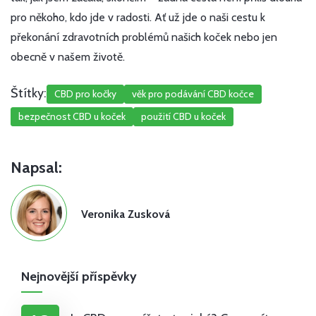
pro někoho, kdo jde v radosti. Ať už jde o naši cestu k
překonání zdravotních problémů našich koček nebo jen
obecně v našem životě.
Štítky:
CBD pro kočky
věk pro podávání CBD kočce
bezpečnost CBD u koček
použití CBD u koček
Napsal:
Veronika Zusková
Nejnovější příspěvky