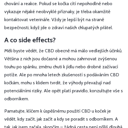
chování a reakce. Pokud se kočka cítí nepohodlně nebo
vykazuje nějaké neobvyklé příznaky, je třeba okamžitě
kontaktovat veterináře. Vždy je lepší být na straně
bezpečnosti, když jde o zdraví našich chlupatých přátel.
A co side effects?
Měli byste vědět, že CBD obecně má málo vedlejších účinků.
Většina z nich jsou dočasné a mohou zahrnovat zvýšenou
touhu po spánku, změnu chuti k jídlu nebo drobné zažívací
potíže. Ale po mnoha letech zkušeností s podáváním CBD
kočkám, mohu s klidem tvrdit, že výhody převažují nad
potenciálními riziky. Ale opět platí pravidlo, konzultujte vše s
odborníkem.
Pamatujte, klíčem k úspěšnému použití CBD u koček je
vědět, kdy začít, jak začít a kdy se poradit s odborníkem. A
tak, jak jsem začala, skončím – žádná cesta není příliš dlouhá