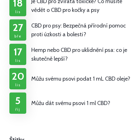
18
Je CBD pro zvířata toxické? Co musíte
vědět o CBD pro kočky a psy
lis
27
CBD pro psy: Bezpečná přírodní pomoc
proti úzkosti a bolesti?
bře
17
Hemp nebo CBD pro uklidnění psa: co je
skutečně lepší?
lis
20
Můžu svému psovi podat 1 mL CBD oleje?
lis
5
Můžu dát svému psovi 1 ml CBD?
říj
Štítky