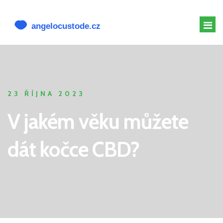
MELATONIN PRO PSY
MELATONIN PSOVI
23 ŘÍJNA 2023
CBD PRO PSA
V jakém věku můžete
ALTERNATIVY K CBD
dát kočce CBD?