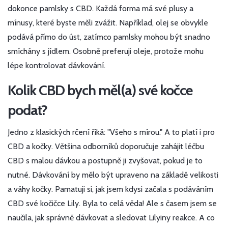
dokonce pamlsky s CBD. Každá forma má své plusy a
mínusy, které byste měli zvážit. Například, olej se obvykle
podává přímo do úst, zatímco pamlsky mohou být snadno
smíchány s jídlem. Osobně preferuji oleje, protože mohu
lépe kontrolovat dávkování.
Kolik CBD bych měl(a) své kočce
podat?
Jedno z klasických rčení říká: "Všeho s mírou." A to platí i pro
CBD a kočky. Většina odborníků doporučuje zahájit léčbu
CBD s malou dávkou a postupně ji zvyšovat, pokud je to
nutné. Dávkování by mělo být upraveno na základě velikosti
a váhy kočky. Pamatuji si, jak jsem kdysi začala s podáváním
CBD své kočičce Lily. Byla to celá věda! Ale s časem jsem se
naučila, jak správně dávkovat a sledovat Lilyiny reakce. A co