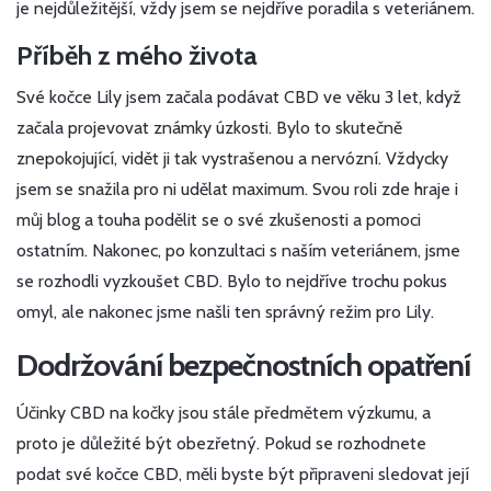
je nejdůležitější, vždy jsem se nejdříve poradila s veteriánem.
Příběh z mého života
Své kočce Lily jsem začala podávat CBD ve věku 3 let, když
začala projevovat známky úzkosti. Bylo to skutečně
znepokojující, vidět ji tak vystrašenou a nervózní. Vždycky
jsem se snažila pro ni udělat maximum. Svou roli zde hraje i
můj blog a touha podělit se o své zkušenosti a pomoci
ostatním. Nakonec, po konzultaci s naším veteriánem, jsme
se rozhodli vyzkoušet CBD. Bylo to nejdříve trochu pokus
omyl, ale nakonec jsme našli ten správný režim pro Lily.
Dodržování bezpečnostních opatření
Účinky CBD na kočky jsou stále předmětem výzkumu, a
proto je důležité být obezřetný. Pokud se rozhodnete
podat své kočce CBD, měli byste být připraveni sledovat její