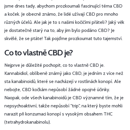
jsme dnes tady, abychom prozkoumali fascinující téma CBD
a koček. Je obecně známo, že lidé užívají CBD pro mnoho
různých účelů. Ale jak je to s našimi kočičími přáteli? Jaký věk
je dostatečně starý na to, aby jim bylo podáno CBD? Je
skvělé, že se ptáte! Tak pojďme prozkoumat tuto tajemství.
Co to vlastně CBD je?
Nejprve je důležité pochopit, co to vlastně CBD je.
Kannabidiol, oblíbeně známý jako CBD, je jedním z více než
sta kanabinoidů, které se nacházejí v rostlinách konopí. Ale
nebojte, CBD kočkám nepůsobí žádné opojné účinky.
Naopak, ode všech kanabinoidů je CBD významné tím, že je
nepsychoaktivní, takže nepůsobí "trip", na který byste mohli
narazit při konzumaci konopí s vysokým obsahem THC
(tetrahydrokanabinolu).