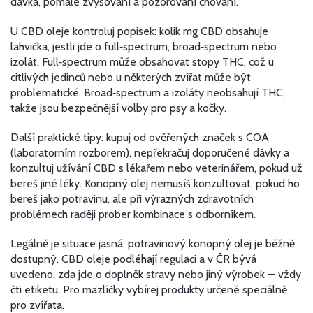
dávka, pomalé zvyšování a pozorování chování.
U CBD oleje kontroluj popisek: kolik mg CBD obsahuje
lahvička, jestli jde o full‑spectrum, broad‑spectrum nebo
izolát. Full‑spectrum může obsahovat stopy THC, což u
citlivých jedinců nebo u některých zvířat může být
problematické. Broad‑spectrum a izoláty neobsahují THC,
takže jsou bezpečnější volby pro psy a kočky.
Další praktické tipy: kupuj od ověřených značek s COA
(laboratorním rozborem), nepřekračuj doporučené dávky a
konzultuj užívání CBD s lékařem nebo veterinářem, pokud už
bereš jiné léky. Konopný olej nemusíš konzultovat, pokud ho
bereš jako potravinu, ale při výrazných zdravotních
problémech raději prober kombinace s odborníkem.
Legálně je situace jasná: potravinový konopný olej je běžně
dostupný. CBD oleje podléhají regulaci a v ČR bývá
uvedeno, zda jde o doplněk stravy nebo jiný výrobek — vždy
čti etiketu. Pro mazlíčky vybírej produkty určené speciálně
pro zvířata.