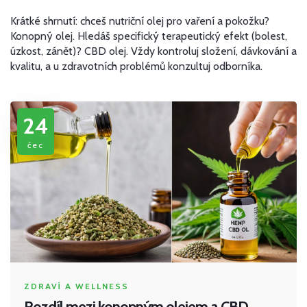
Krátké shrnutí: chceš nutriční olej pro vaření a pokožku?
Konopný olej. Hledáš specifický terapeutický efekt (bolest,
úzkost, zánět)? CBD olej. Vždy kontroluj složení, dávkování a
kvalitu, a u zdravotních problémů konzultuj odborníka.
24
čec
ZDRAVÍ A WELLNESS
Rozdíl mezi konopným olejem a CBD