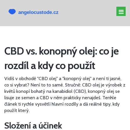
MELATONIN PRO PSY
CBD vs. konopný olej: co je
MELATONIN PSOVI
rozdíl a kdy co použít
CBD PRO PSA
ALTERNATIVY K CBD
Vidíš v obchodě "CBD olej" a "konopný olej" a není ti jasné,
co si vybrat? Není to to samé. Stručně: CBD olej je výrobek z
květů konopí bohatý na kanabidiol (CBD), konopný olej se
lisuje ze semen a CBD v něm prakticky nenajdeš. Tenhle
článek ti rychle vysvětlí hlavní rozdíly a dá reálné tipy, kdy
použít který.
Složení a účinek