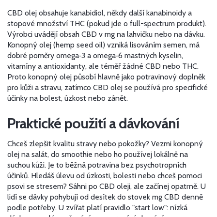
CBD olej obsahuje kanabidiol, někdy další kanabinoidy a
stopové množství THC (pokud jde o full-spectrum produkt).
Výrobci uvádějí obsah CBD v mg na lahvičku nebo na dávku.
Konopný olej (hemp seed oil) vzniká lisováním semen, má
dobré poměry omega‑3 a omega‑6 mastných kyselin,
vitamíny a antioxidanty, ale téměř žádné CBD nebo THC.
Proto konopný olej působí hlavně jako potravinový doplněk
pro kůži a stravu, zatímco CBD olej se používá pro specifické
účinky na bolest, úzkost nebo zánět.
Praktické použití a dávkování
Chceš zlepšit kvalitu stravy nebo pokožky? Vezmi konopný
olej na salát, do smoothie nebo ho používej lokálně na
suchou kůži. Je to běžná potravina bez psychotropních
účinků. Hledáš úlevu od úzkosti, bolesti nebo chceš pomoci
psovi se stresem? Sáhni po CBD oleji, ale začínej opatrně. U
lidí se dávky pohybují od desítek do stovek mg CBD denně
podle potřeby. U zvířat platí pravidlo "start low": nízká