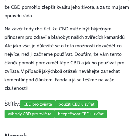
že CBD pomohlo zlepšit kvalitu jeho života, a za to mu jsem
opravdu ráda.
Na závěr tedy chci říct, že CBD může být báječným
přínosem pro zdraví a blahobyt našich zvířecích kamarádů.
Ale jako vše, je důležité se o této možnosti dozvědět co
nejvíce, než ji začneme používat. Doufám, že vám tento
článěk pomohl porozumět lépe CBD a jak ho používat pro
zvířata. V případě jakýchkoli otázek neváhejte zanechat
komentář pod článkem. Fanda a já se těšíme na vaše
zkušenosti!
Štítky:
CBD pro zvířata
použití CBD u zvířat
výhody CBD pro zvířata
bezpečnost CBD u zvířat
Napsal: