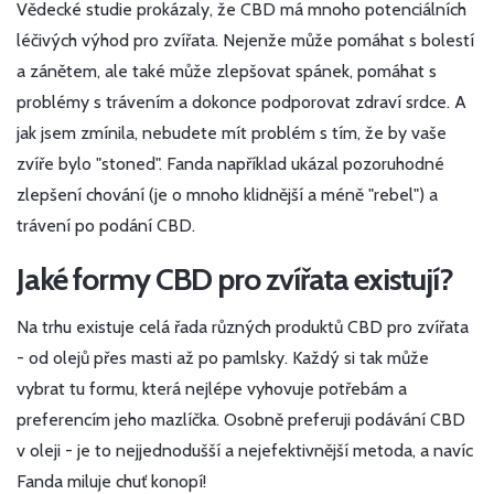
Vědecké studie prokázaly, že CBD má mnoho potenciálních
léčivých výhod pro zvířata. Nejenže může pomáhat s bolestí
a zánětem, ale také může zlepšovat spánek, pomáhat s
problémy s trávením a dokonce podporovat zdraví srdce. A
jak jsem zmínila, nebudete mít problém s tím, že by vaše
zvíře bylo "stoned". Fanda například ukázal pozoruhodné
zlepšení chování (je o mnoho klidnější a méně "rebel") a
trávení po podání CBD.
Jaké formy CBD pro zvířata existují?
Na trhu existuje celá řada různých produktů CBD pro zvířata
- od olejů přes masti až po pamlsky. Každý si tak může
vybrat tu formu, která nejlépe vyhovuje potřebám a
preferencím jeho mazlíčka. Osobně preferuji podávání CBD
v oleji - je to nejjednodušší a nejefektivnější metoda, a navíc
Fanda miluje chuť konopí!