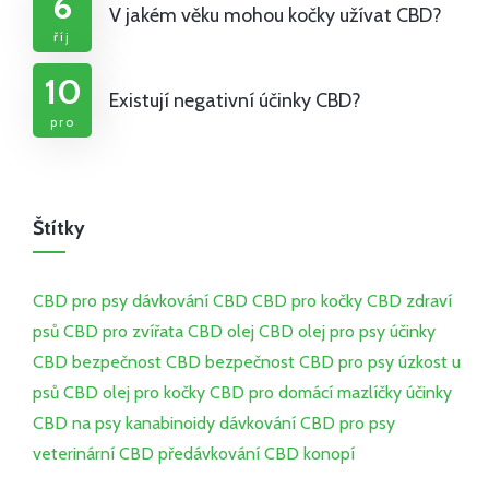
6
V jakém věku mohou kočky užívat CBD?
říj
10
Existují negativní účinky CBD?
pro
Štítky
CBD pro psy
dávkování CBD
CBD pro kočky
CBD
zdraví
psů
CBD pro zvířata
CBD olej
CBD olej pro psy
účinky
CBD
bezpečnost CBD
bezpečnost CBD pro psy
úzkost u
psů
CBD olej pro kočky
CBD pro domácí mazlíčky
účinky
CBD na psy
kanabinoidy
dávkování CBD pro psy
veterinární CBD
předávkování CBD
konopí