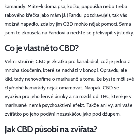
kamarády. Máte-li doma psa, kočku, papouška nebo třeba
takového křečka jako mám já (Fandu, pozdravuje!), tak vás
možná napadlo, zda by jim CBD mohlo nějak pomoci. Sama
jsem to zkoušela na Fandovi a nechte se překvapit výsledky.
Co je vlastně to CBD?
Velmi stručně, CBD je zkratka pro kanabidiol, což je jedna z
mnoha sloučenin, které se nachází v konopí. Opravdu, ale
klid, tady nehovoříme o marihuaně a tomu, že byste měli své
čtyřnohé kamarády nějak omamovat. Naopak, CBD se
využívá pro jeho léčivé účinky a na rozdíl od THC, které je v
marihuaně, nemá psychoaktivní efekt. Takže ani vy, ani vaše
zvířátko po jeho podání nezaskáčou jako pod džupem.
Jak CBD působí na zvířata?