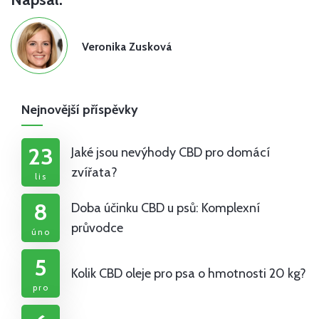
Veronika Zusková
Nejnovější příspěvky
23
Jaké jsou nevýhody CBD pro domácí
zvířata?
lis
8
Doba účinku CBD u psů: Komplexní
průvodce
úno
5
Kolik CBD oleje pro psa o hmotnosti 20 kg?
pro