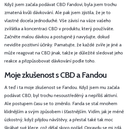
Když jsem začala podávat CBD Fandovi, byla jsem trochu
zmatená kvůli dávkování. Ale pak jsem zjistila, že je to
vlastně docela jednoduché. Vše závisí na váze vašeho
zvířátka a koncentraci CBD v produktu, který používáte.
Začněte malou dávkou a postupně ji navyšujte, dokud
nevidíte pozitivní účinky. Pamatujte, že každé zvíře je jiné a
může reagovat na CBD jinak, takže je důležité sledovat jeho
reakce a přizpůsobovat dávkování podle toho.
Moje zkušenost s CBD a Fandou
A teď i ta moje zkušenost se Fandou. Když jsem mu začala
podávat CBD, byl trochu nesoustředěný a nepříliš aktivní.
Ale postupem času se to změnilo. Fanda se stal mnohem
klidnějším a svým způsobem i šťastnějším. Vidím, jak je méně
úzkostný, když přijdou návštěvy, a přestal také tak moc
škrábat své klece, což dělal skoro pořád. Opravdu se mi zdá,