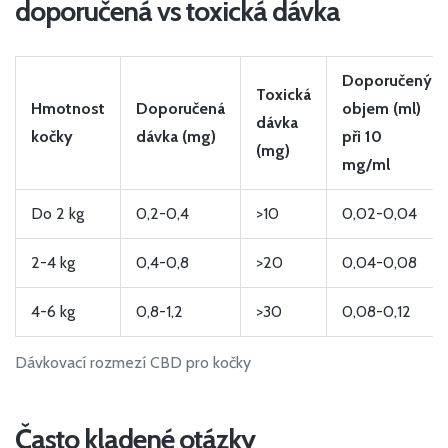
doporučená vs toxická dávka
Doporučený
Toxická
Hmotnost
Doporučená
objem (ml)
dávka
kočky
dávka (mg)
při 10
(mg)
mg/ml
Do 2 kg
0,2-0,4
>10
0,02-0,04
2-4 kg
0,4-0,8
>20
0,04-0,08
4-6 kg
0,8-1,2
>30
0,08-0,12
Dávkovací rozmezí CBD pro kočky
Často kladené otázky