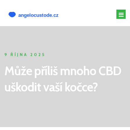
MELATONIN PRO PSY
MELATONIN PSOVI
9 ŘÍJNA 2025
CBD PRO PSA
Může příliš mnoho CBD
ALTERNATIVY K CBD
uškodit vaší kočce?