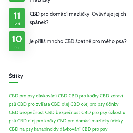
mazlíčky
11
CBD pro domácí mazlíčky: Ovlivňuje jejich
spánek?
led
10
Je příliš mnoho CBD špatné pro mého psa?
říj
Štítky
CBD pro psy
dávkování CBD
CBD pro kočky
CBD
zdraví
psů
CBD pro zvířata
CBD olej
CBD olej pro psy
účinky
CBD
bezpečnost CBD
bezpečnost CBD pro psy
úzkost u
psů
CBD olej pro kočky
CBD pro domácí mazlíčky
účinky
CBD na psy
kanabinoidy
dávkování CBD pro psy