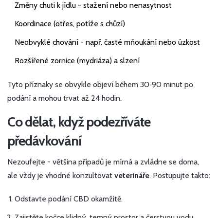
Změny chuti k jídlu - stažení nebo nenasytnost
Koordinace (otřes, potíže s chůzí)
Neobvyklé chování - např. časté mňoukání nebo úzkost
Rozšířené zornice (mydriáza) a slzení
Tyto příznaky se obvykle objeví během 30‑90 minut po
podání a mohou trvat až 24 hodin.
Co dělat, když podezříváte
předávkování
Nezoufejte - většina případů je mírná a zvládne se doma,
ale vždy je vhodné konzultovat
veterináře
. Postupujte takto:
Odstavte podání CBD okamžitě.
Zajistěte kočce klidný, temný prostor a čerstvou vodu.