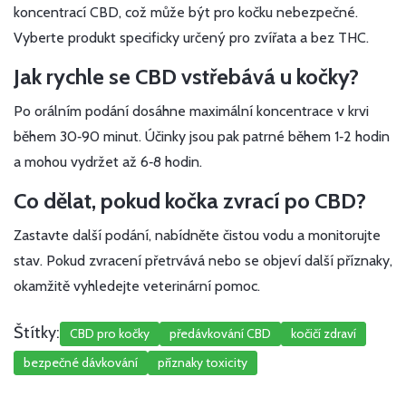
koncentrací CBD, což může být pro kočku nebezpečné.
Vyberte produkt specificky určený pro zvířata a bez THC.
Jak rychle se CBD vstřebává u kočky?
Po orálním podání dosáhne maximální koncentrace v krvi
během 30‑90 minut. Účinky jsou pak patrné během 1‑2 hodin
a mohou vydržet až 6‑8 hodin.
Co dělat, pokud kočka zvrací po CBD?
Zastavte další podání, nabídněte čistou vodu a monitorujte
stav. Pokud zvracení přetrvává nebo se objeví další příznaky,
okamžitě vyhledejte veterinární pomoc.
Štítky:
CBD pro kočky
předávkování CBD
kočičí zdraví
bezpečné dávkování
příznaky toxicity