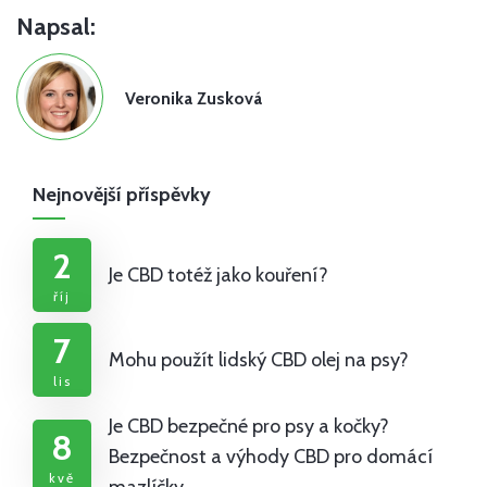
Napsal:
Veronika Zusková
Nejnovější příspěvky
2
Je CBD totéž jako kouření?
říj
7
Mohu použít lidský CBD olej na psy?
lis
Je CBD bezpečné pro psy a kočky?
8
Bezpečnost a výhody CBD pro domácí
kvě