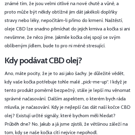
známé tím, že jsou velmi citlivé na nové chutě a vůně, a
proto může být někdy obtížné jim dát jakékoli doplňky
stravy nebo léky, nepočítám-li přímo do krmení. Naštěstí,
oleje CBD lze snadno přimíchat do jejich krmiva a kočka si ani
nevšimne, že něco jíme. Jakmile kočka olej spojí se svým
oblíbeným jídlem, bude to pro ni méně stresující.
Kdy podávat CBD olej?
Ano, máte pocity, že je to asi jako šachy. Je důležité vědět,
kdy vaše kočka potřebuje tohle malé „pick-me-up“. I když je
tento produkt poměrně bezpečný, stále je lepší mu věnomat
správné načasování. Dalším aspektem, o kterém bych ráda
mluvila, je načasování. Kdy je nejlepší čas dát naší kočce CBD
olej? Existují určité signály, které bychom měli hledat?
Průběh dne? No, Jakub a já jsme zjistili, že většinou záleží na
tom, kdy se naše kočka cítí nejvíce nepohodl.