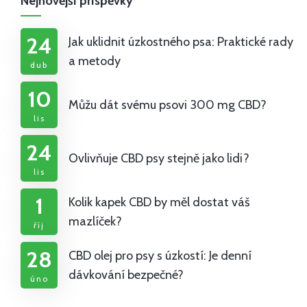
Nejnovější příspěvky
24
Jak uklidnit úzkostného psa: Praktické rady
a metody
dub
10
Můžu dát svému psovi 300 mg CBD?
lis
24
Ovlivňuje CBD psy stejně jako lidi?
lis
1
Kolik kapek CBD by měl dostat váš
mazlíček?
říj
28
CBD olej pro psy s úzkostí: Je denní
dávkování bezpečné?
úno