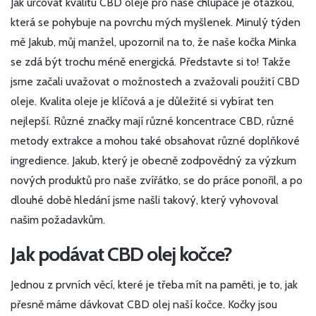
Jak určovat kvalitu CBD oleje pro naše chlupáče je otázkou,
která se pohybuje na povrchu mých myšlenek. Minulý týden
mě Jakub, můj manžel, upozornil na to, že naše kočka Minka
se zdá být trochu méně energická. Představte si to! Takže
jsme začali uvažovat o možnostech a zvažovali použití CBD
oleje. Kvalita oleje je klíčová a je důležité si vybírat ten
nejlepší. Různé značky mají různé koncentrace CBD, různé
metody extrakce a mohou také obsahovat různé doplňkové
ingredience. Jakub, který je obecně zodpovědný za výzkum
nových produktů pro naše zvířátko, se do práce ponořil, a po
dlouhé době hledání jsme našli takový, který vyhovoval
našim požadavkům.
Jak podávat CBD olej kočce?
Jednou z prvních věcí, které je třeba mít na paměti, je to, jak
přesně máme dávkovat CBD olej naší kočce. Kočky jsou