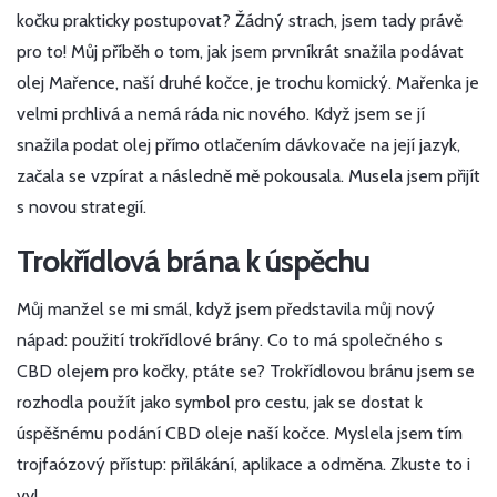
kočku prakticky postupovat? Žádný strach, jsem tady právě
pro to! Můj příběh o tom, jak jsem prvníkrát snažila podávat
olej Mařence, naší druhé kočce, je trochu komický. Mařenka je
velmi prchlivá a nemá ráda nic nového. Když jsem se jí
snažila podat olej přímo otlačením dávkovače na její jazyk,
začala se vzpírat a následně mě pokousala. Musela jsem přijít
s novou strategií.
Trokřídlová brána k úspěchu
Můj manžel se mi smál, když jsem představila můj nový
nápad: použití trokřídlové brány. Co to má společného s
CBD olejem pro kočky, ptáte se? Trokřídlovou bránu jsem se
rozhodla použít jako symbol pro cestu, jak se dostat k
úspěšnému podání CBD oleje naší kočce. Myslela jsem tím
trojfaózový přístup: přilákání, aplikace a odměna. Zkuste to i
vy!