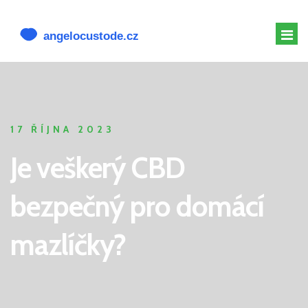
MELATONIN PRO PSY
MELATONIN PSOVI
17 ŘÍJNA 2023
CBD PRO PSA
Je veškerý CBD
ALTERNATIVY K CBD
bezpečný pro domácí
mazlíčky?