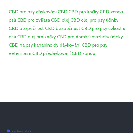
CBD pro psy
dávkování CBD
CBD pro kočky
CBD
zdraví
psů
CBD pro zvířata
CBD olej
CBD olej pro psy
účinky
CBD
bezpečnost CBD
bezpečnost CBD pro psy
úzkost u
psů
CBD olej pro kočky
CBD pro domácí mazlíčky
účinky
CBD na psy
kanabinoidy
dávkování CBD pro psy
veterinární CBD
předávkování CBD
konopí