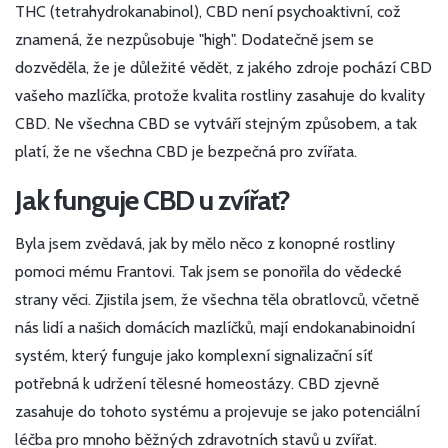
THC (tetrahydrokanabinol), CBD není psychoaktivní, což
znamená, že nezpůsobuje "high". Dodatečně jsem se
dozvěděla, že je důležité vědět, z jakého zdroje pochází CBD
vašeho mazlíčka, protože kvalita rostliny zasahuje do kvality
CBD. Ne všechna CBD se vytváří stejným způsobem, a tak
platí, že ne všechna CBD je bezpečná pro zvířata.
Jak funguje CBD u zvířat?
Byla jsem zvědavá, jak by mělo něco z konopné rostliny
pomoci mému Frantovi. Tak jsem se ponořila do vědecké
strany věci. Zjistila jsem, že všechna těla obratlovců, včetně
nás lidí a našich domácích mazlíčků, mají endokanabinoidní
systém, který funguje jako komplexní signalizační síť
potřebná k udržení tělesné homeostázy. CBD zjevně
zasahuje do tohoto systému a projevuje se jako potenciální
léčba pro mnoho běžných zdravotních stavů u zvířat.