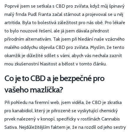
Poprvé jsem se setkala s CBD pro zvířata, když můj špinavý
malý frnda Pudl Franta začal stárnout a projevoval se u něj
artritida. Byla to bolestivá záležitost pro nás obě. Pro lékaře
to bylo nouzové řešení, ale já jsem dávala přednost
přírodním alternativám. Tak jsem při hledání naše vzácného
malého oddychu objevila CBD pro zvířata. Myslím, že tento
okamžik je důležité sdílet s vámi, abych vás nechala zaznít
mou zkušenostní hlasitost a bělost v tomto článku.
Co je to CBD a je bezpečné pro
vašeho mazlíčka?
Při pohledu na firemní web, jsem viděla, že CBD je zkratka
pro kanabidiol, který je přirozeně se vyskytující chemický
prvek nalezený v konopí, specificky v rostlinách Cannabis
Sativa. Nejdůležitějším faktem je, že na rozdíl od jeho sestry