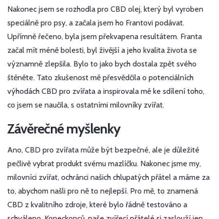
Nakonec jsem se rozhodla pro CBD olej, který byl vyroben
speciálně pro psy, a začala jsem ho Frantovi podávat.
Upřímně řečeno, byla jsem překvapena resultátem. Franta
začal mít méně bolesti, byl živější a jeho kvalita života se
významně zlepšila. Bylo to jako bych dostala zpět svého
štěněte. Tato zkušenost mě přesvědčila o potenciálních
výhodách CBD pro zvířata a inspirovala mě ke sdílení toho,
co jsem se naučila, s ostatními milovníky zvířat.
Závěrečné myšlenky
Ano, CBD pro zvířata může být bezpečné, ale je důležité
pečlivě vybrat produkt svému mazlíčku. Nakonec jsme my,
milovníci zvířat, ochránci našich chlupatých přátel a máme za
to, abychom našli pro ně to nejlepší. Pro mě, to znamená
CBD z kvalitního zdroje, které bylo řádně testováno a
schváleno. Koneckonců, naše zvířecí přátelé si zaslouží jen