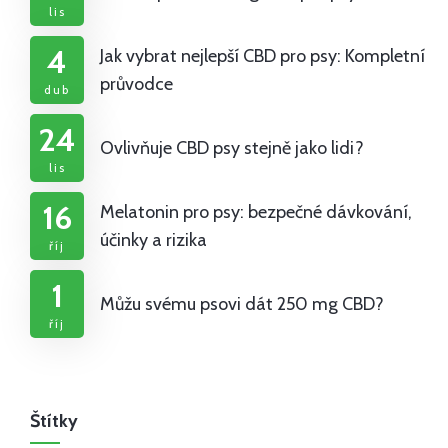
lis
4
Jak vybrat nejlepší CBD pro psy: Kompletní
průvodce
dub
24
Ovlivňuje CBD psy stejně jako lidi?
lis
16
Melatonin pro psy: bezpečné dávkování,
účinky a rizika
říj
1
Můžu svému psovi dát 250 mg CBD?
říj
Štítky