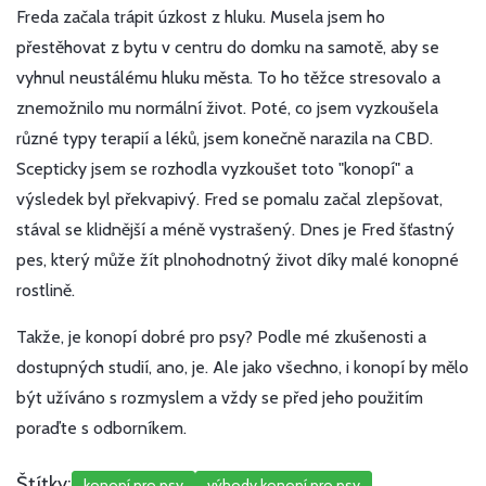
Freda začala trápit úzkost z hluku. Musela jsem ho
přestěhovat z bytu v centru do domku na samotě, aby se
vyhnul neustálému hluku města. To ho těžce stresovalo a
znemožnilo mu normální život. Poté, co jsem vyzkoušela
různé typy terapií a léků, jsem konečně narazila na CBD.
Scepticky jsem se rozhodla vyzkoušet toto "konopí" a
výsledek byl překvapivý. Fred se pomalu začal zlepšovat,
stával se klidnější a méně vystrašený. Dnes je Fred šťastný
pes, který může žít plnohodnotný život díky malé konopné
rostlině.
Takže, je konopí dobré pro psy? Podle mé zkušenosti a
dostupných studií, ano, je. Ale jako všechno, i konopí by mělo
být užíváno s rozmyslem a vždy se před jeho použitím
poraďte s odborníkem.
Štítky:
konopí pro psy
výhody konopí pro psy