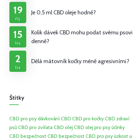
19
Je 0,5 ml CBD oleje hodně?
říj
15
Kolik dávek CBD mohu podat svému psovi
denně?
lis
2
Dělá mátovník kočky méně agresivními?
lis
Štítky
CBD pro psy
dávkování CBD
CBD pro kočky
CBD
zdraví
psů
CBD pro zvířata
CBD olej
CBD olej pro psy
účinky
CBD
bezpečnost CBD
bezpečnost CBD pro psy
úzkost u