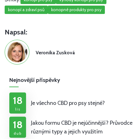
konopí a zdraví psů
konopné produkty pro psy
Napsal:
Veronika Zusková
Nejnovější příspěvky
18
Je všechno CBD pro psy stejné?
lis
18
Jakou formu CBD je nejúčinnější? Průvodce
různými typy a jejich využitím
dub