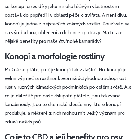
se konopí dnes díky jeho mnoha léčivým vlastnostem
dostává do popředí i v oblasti péče o zvířata. A není divu.
Konopí je jedna z nejstarších známých rostlin. Používalo se
na výrobu lana, oblečení a dokonce i potravy. Má to ale
nějaké benefity pro naše čtyřnohé kamarády?
Konopí a morfologie rostliny
Možná se ptáte, proč je konopí tak zvláštní. No, konopí je
velmi výjimečná rostlina, která má úctyhodnou schopnost
růst v různých klimatických podmínkách po celém světě. Ale
co je důležité pro naše chlupaté přátele, jsou takzvané
kanabinoidy. Jsou to chemické sloučeniny, které konopí
produkuje, a některé z nich mohou mít velký význam pro
zdraví našich psů.
Co je to CBD a její benefity pro psy