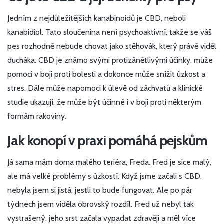
Jedním z nejdůležitějších kanabinoidů je CBD, neboli
kanabidiol. Tato sloučenina není psychoaktivní, takže se váš
pes rozhodně nebude chovat jako stěhovák, který právě viděl
ducháka. CBD je známo svými protizánětlivými účinky, může
pomoci v boji proti bolesti a dokonce může snížit úzkost a
stres. Dále může napomoci k úlevě od záchvatů a klinické
studie ukazují, že může být účinné i v boji proti některým
formám rakoviny.
Jak konopí v praxi pomáhá pejskům
Já sama mám doma malého teriéra, Freda. Fred je sice malý,
ale má velké problémy s úzkostí. Když jsme začali s CBD,
nebyla jsem si jistá, jestli to bude fungovat. Ale po pár
týdnech jsem viděla obrovský rozdíl. Fred už nebyl tak
vystrašený, jeho srst začala vypadat zdravěji a měl více