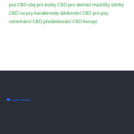
psů
CBD olej pro kočky
CBD pro domácí mazlíčky
účinky
CBD na psy
kanabinoidy
dávkování CBD pro psy
veterinární CBD
předávkování CBD
konopí