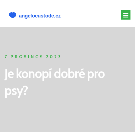
MELATONIN PRO PSY
MELATONIN PSOVI
7 PROSINCE 2023
CBD PRO PSA
Je konopí dobré pro
ALTERNATIVY K CBD
psy?