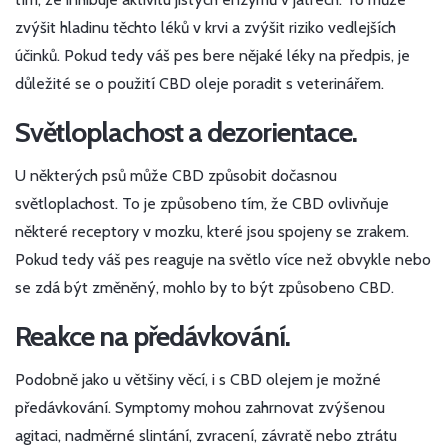
zvýšit hladinu těchto léků v krvi a zvýšit riziko vedlejších
účinků. Pokud tedy váš pes bere nějaké léky na předpis, je
důležité se o použití CBD oleje poradit s veterinářem.
Světloplachost a dezorientace.
U některých psů může CBD způsobit dočasnou
světloplachost. To je způsobeno tím, že CBD ovlivňuje
některé receptory v mozku, které jsou spojeny se zrakem.
Pokud tedy váš pes reaguje na světlo více než obvykle nebo
se zdá být změněný, mohlo by to být způsobeno CBD.
Reakce na předávkování.
Podobně jako u většiny věcí, i s CBD olejem je možné
předávkování. Symptomy mohou zahrnovat zvýšenou
agitaci, nadměrné slintání, zvracení, závratě nebo ztrátu