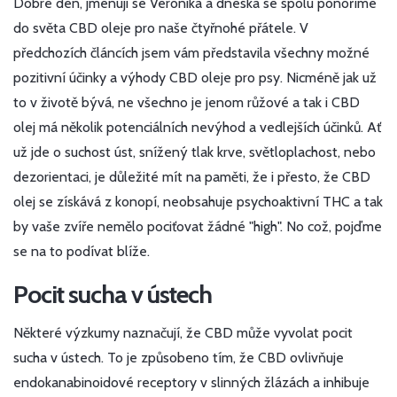
Dobré den, jmenuji se Veronika a dneska se spolu ponoříme
do světa CBD oleje pro naše čtyřnohé přátele. V
předchozích článcích jsem vám představila všechny možné
pozitivní účinky a výhody CBD oleje pro psy. Nicméně jak už
to v životě bývá, ne všechno je jenom růžové a tak i CBD
olej má několik potenciálních nevýhod a vedlejších účinků. Ať
už jde o suchost úst, snížený tlak krve, světloplachost, nebo
dezorientaci, je důležité mít na paměti, že i přesto, že CBD
olej se získává z konopí, neobsahuje psychoaktivní THC a tak
by vaše zvíře nemělo pociťovat žádné "high". No což, pojďme
se na to podívat blíže.
Pocit sucha v ústech
Některé výzkumy naznačují, že CBD může vyvolat pocit
sucha v ústech. To je způsobeno tím, že CBD ovlivňuje
endokanabinoidové receptory v slinných žlázách a inhibuje