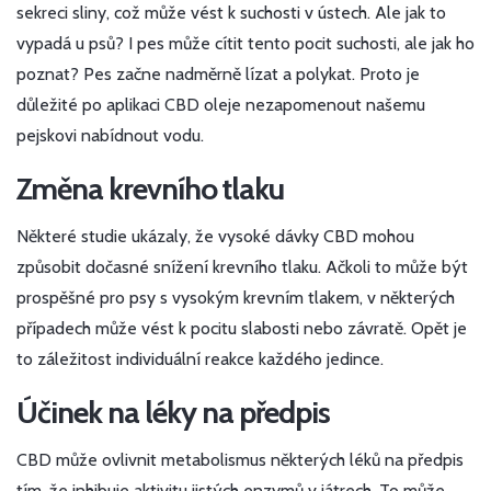
sekreci sliny, což může vést k suchosti v ústech. Ale jak to
vypadá u psů? I pes může cítit tento pocit suchosti, ale jak ho
poznat? Pes začne nadměrně lízat a polykat. Proto je
důležité po aplikaci CBD oleje nezapomenout našemu
pejskovi nabídnout vodu.
Změna krevního tlaku
Některé studie ukázaly, že vysoké dávky CBD mohou
způsobit dočasné snížení krevního tlaku. Ačkoli to může být
prospěšné pro psy s vysokým krevním tlakem, v některých
případech může vést k pocitu slabosti nebo závratě. Opět je
to záležitost individuální reakce každého jedince.
Účinek na léky na předpis
CBD může ovlivnit metabolismus některých léků na předpis
tím, že inhibuje aktivitu jistých enzymů v játrech. To může