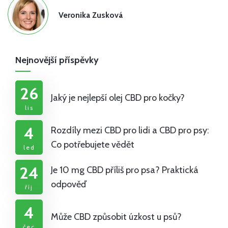
Veronika Zusková
Nejnovější příspěvky
26
Jaký je nejlepší olej CBD pro kočky?
lis
4
Rozdíly mezi CBD pro lidi a CBD pro psy:
Co potřebujete vědět
led
24
Je 10 mg CBD příliš pro psa? Praktická
odpověď
říj
4
Může CBD způsobit úzkost u psů?
čec