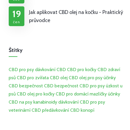
19
Jak aplikovat CBD olej na kočku - Praktický
průvodce
čen
Štítky
CBD pro psy
dávkování CBD
CBD pro kočky
CBD
zdraví
psů
CBD pro zvířata
CBD olej
CBD olej pro psy
účinky
CBD
bezpečnost CBD
bezpečnost CBD pro psy
úzkost u
psů
CBD olej pro kočky
CBD pro domácí mazlíčky
účinky
CBD na psy
kanabinoidy
dávkování CBD pro psy
veterinární CBD
předávkování CBD
konopí