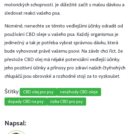
motorických schopností. Je důležité začít s malou dávkou a
sledovat reakci vašeho psa.
Nicméně, nenechte se těmito vedlejšími účinky odradit od
používání CBD oleje u vašeho psa. Každý organismus je
jedinečný a tak je potřeba vybrat správnou dávku, která
bude vyhovovat právě vašemu psovi. Na závěr chci říct, že
přestože CBD olej má nějaké potenciální vedlejší účinky,
jeho pozitivní účinky a přínosy pro zdraví našich čtyřnohých
chlupáčů jsou obrovské a rozhodně stojí za to vyzkoušet.
Štítky:
CBD olej pro psy
nevýhody CBD oleje
dopady CBD na psy
rizika CBD pro psy
Napsal: