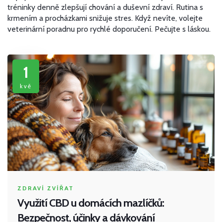
tréninky denně zlepšují chování a duševní zdraví. Rutina s
krmením a procházkami snižuje stres. Když nevíte, volejte
veterinární poradnu pro rychlé doporučení. Pečujte s láskou.
1
kvě
ZDRAVÍ ZVÍŘAT
Využití CBD u domácích mazlíčků:
Bezpečnost, účinky a dávkování