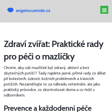
MELATONIN PRO PSY
Zdraví zvířat: Praktické rady
MELATONIN PSOVI
pro péči o mazlíčky
CBD PRO PSA
ALTERNATIVY K CBD
Chcete, aby váš mazlíček byl zdravý, aktivní a bez
zbytečných potíží? Tady najdete jasné, přímé rady co dělat
při bolestech, úzkosti, kožních problémech a trávicích
potížích. Nezaměňujte to za náhradu veterináře, ale jako
praktický průvodce, co zkontrolovat doma a co řešit s
odborníkem.
Prevence a každodenní péče