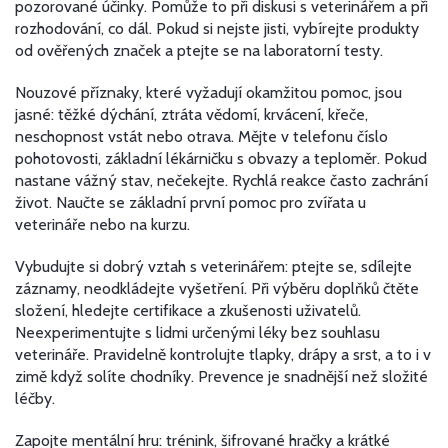
pozorované účinky. Pomůže to při diskusi s veterinářem a při
rozhodování, co dál. Pokud si nejste jisti, vybírejte produkty
od ověřených značek a ptejte se na laboratorní testy.
Nouzové příznaky, které vyžadují okamžitou pomoc, jsou
jasné: těžké dýchání, ztráta vědomí, krvácení, křeče,
neschopnost vstát nebo otrava. Mějte v telefonu číslo
pohotovosti, základní lékárničku s obvazy a teploměr. Pokud
nastane vážný stav, nečekejte. Rychlá reakce často zachrání
život. Naučte se základní první pomoc pro zvířata u
veterináře nebo na kurzu.
Vybudujte si dobrý vztah s veterinářem: ptejte se, sdílejte
záznamy, neodkládejte vyšetření. Při výběru doplňků čtěte
složení, hledejte certifikace a zkušenosti uživatelů.
Neexperimentujte s lidmi určenými léky bez souhlasu
veterináře. Pravidelně kontrolujte tlapky, drápy a srst, a to i v
zimě když solíte chodníky. Prevence je snadnější než složité
léčby.
Zapojte mentální hru: trénink, šifrované hračky a krátké