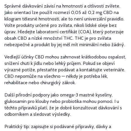
Správné dávkování závisí na hmotnosti a citlivosti zvířete.
Jako orientaci lze použít rozmezí 0,05 až 0,2 mg CBD na
kilogram tělesné hmotnosti, ale to není univerzální pravidlo.
Volte produkty určené pro zvířata, nikoli lidské oleje bez
úprav. Hledejte laboratorní certifikát (COA), který potvrzuje
obsah CBD a nízké množství THC. THC je pro zvířata
nebezpečné a produkt by jej měl mít minimální nebo žádný.
Vedlejší účinky CBD mohou zahrnovat krátkodobou ospalost,
snížení chuti k jídlu nebo lehký průjem. Pokud se objeví
výrazné potíže, přestaňte podávat a kontaktujte veterináře.
CBD nepomůže na všechno — někdy je potřeba lék,
rehabilitace nebo chirurgický zákrok.
Další přírodní podpory jako omega-3 mastné kyseliny,
glukosamin pro klouby nebo probiotika mohou pomoci. I u
těchto přípravků platí, že je dobré konzultovat dávkování s
odborníkem a sledovat výsledky.
Praktický tip: zapisujte si podávané přípravky, dávky a