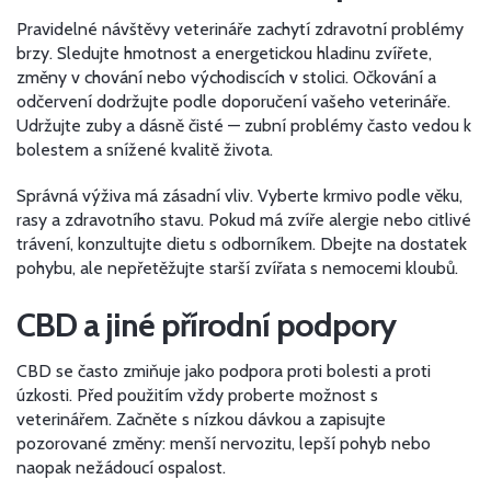
Pravidelné návštěvy veterináře zachytí zdravotní problémy
brzy. Sledujte hmotnost a energetickou hladinu zvířete,
změny v chování nebo východiscích v stolici. Očkování a
odčervení dodržujte podle doporučení vašeho veterináře.
Udržujte zuby a dásně čisté — zubní problémy často vedou k
bolestem a snížené kvalitě života.
Správná výživa má zásadní vliv. Vyberte krmivo podle věku,
rasy a zdravotního stavu. Pokud má zvíře alergie nebo citlivé
trávení, konzultujte dietu s odborníkem. Dbejte na dostatek
pohybu, ale nepřetěžujte starší zvířata s nemocemi kloubů.
CBD a jiné přírodní podpory
CBD se často zmiňuje jako podpora proti bolesti a proti
úzkosti. Před použitím vždy proberte možnost s
veterinářem. Začněte s nízkou dávkou a zapisujte
pozorované změny: menší nervozitu, lepší pohyb nebo
naopak nežádoucí ospalost.