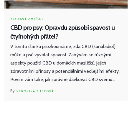
ZDRAVÍ ZVÍŘAT
CBD pro psy: Opravdu způsobí spavost u
čtyřnohých přátel?
V tomto článku prozkoumáme, zda CBD (kanabidiol)
může u psů vyvolat spavost. Zabývám se různými
aspekty použití CBD u domácích mazlíčků, jejich
zdravotními přínosy a potenciálními vedlejšími efekty.
Povím vám také, jak správně dávkovat CBD svému
čtyřnohému kamarádovi a přináším pár tipů, jak poznat
VERONIKA ZUSKOVÁ
kvalitní CBD produkty.