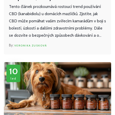
Tento článek prozkoumává rostoucí trend používání
CBD (kanabidiolu) u domácích mazlíčků. Zjistíte, jak
CBD může pomáhat vašim zvířecím kamarádům v boji s
bolestí, úzkostí a dalšími zdravotními problémy. Dále
se dozvíte o bezpečných způsobech dávkování a o
tom, na co si dát pozor při výběru produktů CBD pro
VERONIKA ZUSKOVÁ
vaše mazlíčky.
10
led