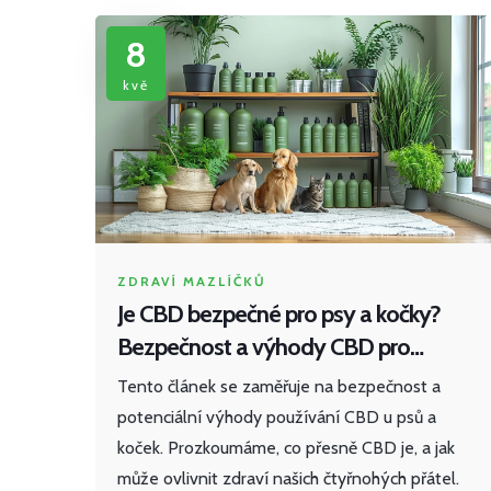
8
kvě
ZDRAVÍ MAZLÍČKŮ
Je CBD bezpečné pro psy a kočky?
Bezpečnost a výhody CBD pro
domácí mazlíčky
Tento článek se zaměřuje na bezpečnost a
potenciální výhody používání CBD u psů a
koček. Prozkoumáme, co přesně CBD je, a jak
může ovlivnit zdraví našich čtyřnohých přátel.