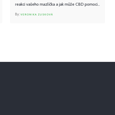
reakci vašeho mazlíčka a jak může CBD pomoci
zlepšit jejich kvalitu života. Prozkoumáme také
VERONIKA ZUSKOVÁ
různé formy CBD dostupné na trhu a
nabídneme tipy, jak vybrat tu pravou pro vaše
domácí mazlíčky.