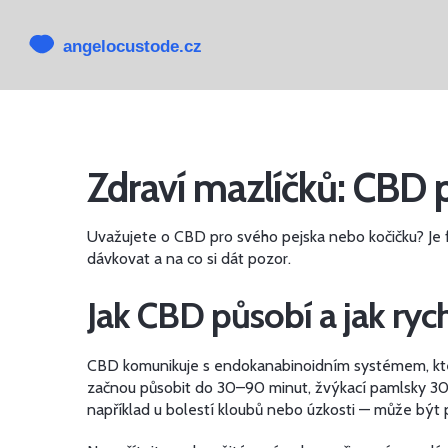
Zdraví mazlíčků: CBD p
Uvažujete o CBD pro svého pejska nebo kočičku? Je fa
dávkovat a na co si dát pozor.
Jak CBD působí a jak ryc
CBD komunikuje s endokanabinoidním systémem, který u
začnou působit do 30–90 minut, žvýkací pamlsky 30–6
například u bolestí kloubů nebo úzkosti — může být p