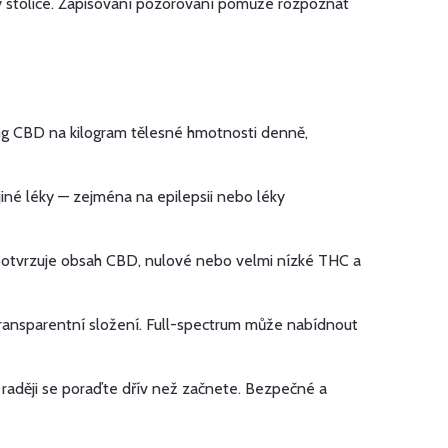
ny stolice. Zapisování pozorování pomůže rozpoznat
 mg CBD na kilogram tělesné hmotnosti denně,
jiné léky — zejména na epilepsii nebo léky
 potvrzuje obsah CBD, nulové nebo velmi nízké THC a
transparentní složení. Full-spectrum může nabídnout
i, raději se poraďte dřív než začnete. Bezpečné a