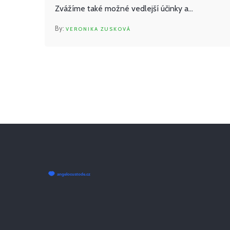
Zvážíme také možné vedlejší účinky a
nezbytnost konzultace s veterinářem před
VERONIKA ZUSKOVÁ
zahájením jakékoli terapie CBD. Důležitým
aspektem bude přehled dostupných forem
CBD produktů a jak je správně dávkovat.