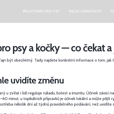
MELATONIN PRO PSY
MELATONIN PSOVI
C
ro psy a kočky — co čekat a
jn být obezřetný. Tady najdete konkrétní informace o tom, jak CB
hle uvidíte změnu
 zvířat i lidí reguluje náladu, bolest a imunitu. Účinek závisí n
0 minut, u topikálních přípravků je účinek lokální a může přijít 
otřeba několik dní až týdnů pravidelného podávání, než uvidíte s