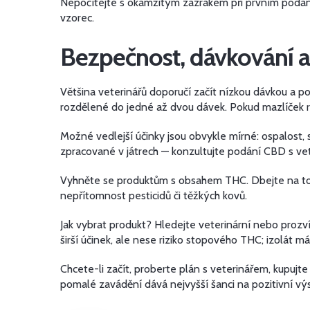
Nepočítejte s okamžitým zázrakem při prvním podání.
vzorec.
Bezpečnost, dávkování a
Většina veterinářů doporučí začít nízkou dávkou a 
rozdělené do jedné až dvou dávek. Pokud mazlíček r
Možné vedlejší účinky jsou obvykle mírné: ospalost, s
zpracované v játrech — konzultujte podání CBD s ve
Vyhněte se produktům s obsahem THC. Dbejte na to, 
nepřítomnost pesticidů či těžkých kovů.
Jak vybrat produkt? Hledejte veterinární nebo prozv
širší účinek, ale nese riziko stopového THC; izolát m
Chcete-li začít, proberte plán s veterinářem, kupujte
pomalé zavádění dává nejvyšší šanci na pozitivní vý