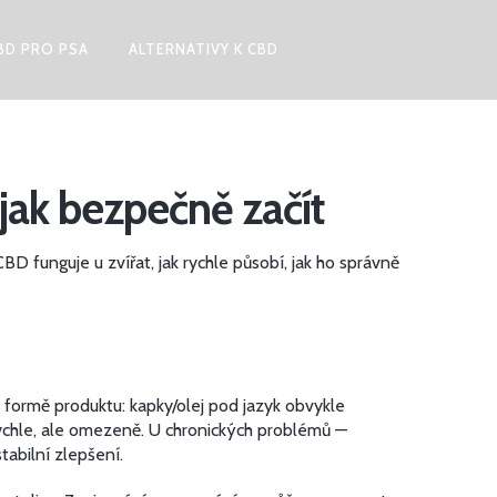
BD PRO PSA
ALTERNATIVY K CBD
 jak bezpečně začít
D funguje u zvířat, jak rychle působí, jak ho správně
a formě produktu: kapky/olej pod jazyk obvykle
rychle, ale omezeně. U chronických problémů —
tabilní zlepšení.