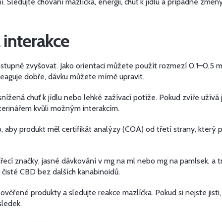
 Sledujte chování mazlíčka, energii, chuť k jídlu a případné změ
 interakce
postupně zvyšovat. Jako orientaci můžete použít rozmezí 0,1–0,5
eaguje dobře, dávku můžete mírně upravit.
nížená chuť k jídlu nebo lehké zažívací potíže. Pokud zvíře užívá 
terinářem kvůli možným interakcím.
aby produkt měl certifikát analýzy (COA) od třetí strany, který
ířecí značky, jasné dávkování v mg na ml nebo mg na pamlsek, a 
á čisté CBD bez dalších kanabinoidů.
 ověřené produkty a sledujte reakce mazlíčka. Pokud si nejste jist
sledek.