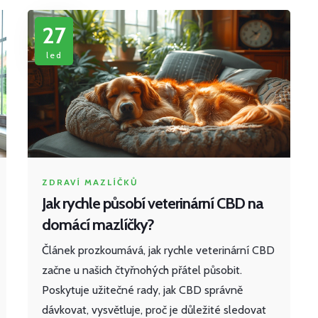
27
led
ZDRAVÍ MAZLÍČKŮ
Jak rychle působí veterinární CBD na
domácí mazlíčky?
Článek prozkoumává, jak rychle veterinární CBD
začne u našich čtyřnohých přátel působit.
Poskytuje užitečné rady, jak CBD správně
dávkovat, vysvětluje, proč je důležité sledovat