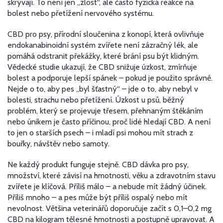
skrývají. To není jen „zlost“, ale často fyzická reakce na
bolest nebo přetížení nervového systému.
CBD pro psy
,
přírodní sloučenina z konopí, která ovlivňuje
endokanabinoidní systém zvířete
není zázračný lék, ale
pomáhá odstranit překážky, které brání psu být klidným.
Vědecké studie ukazují, že CBD snižuje úzkost, zmírňuje
bolest a podporuje lepší spánek – pokud je použito správně.
Nejde o to, aby pes „byl šťastný“ – jde o to, aby nebyl v
bolesti, strachu nebo přetížení.
Úzkost u psů
,
běžný
problém, který se projevuje třesem, přehnaným štěkáním
nebo únikem
je často příčinou, proč lidé hledají CBD. A není
to jen o starších psech – i mladí psi mohou mít strach z
bouřky, návštěv nebo samoty.
Ne každý produkt funguje stejně.
CBD dávka pro psy
,
množství, které závisí na hmotnosti, věku a zdravotním stavu
zvířete
je klíčová. Příliš málo – a nebude mít žádný účinek.
Příliš mnoho – a pes může být příliš ospalý nebo mít
nevolnost. Většina veterinářů doporučuje začít s 0,1–0,2 mg
CBD na kilogram tělesné hmotnosti a postupně upravovat. A