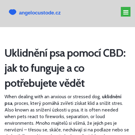
MELATONIN PRO PSY
Uklidnění psa pomocí CBD:
MELATONIN PSOVI
jak to funguje a co
CBD PRO PSA
ALTERNATIVY K CBD
potřebujete vědět
When dealing with an anxious or stressed dog,
uklidnění
psa
,
proces, který pomáhá zvířeti získat klid a snížit stres
.
Also known as
snížení úzkosti u psa
, it is often needed
when pets react to fireworks, separation, or loud
environments.
Mnoho majitelů si všímá, že jejich pes je
nervózní – třesou se, skáče, nechávají si na podlaze nebo se