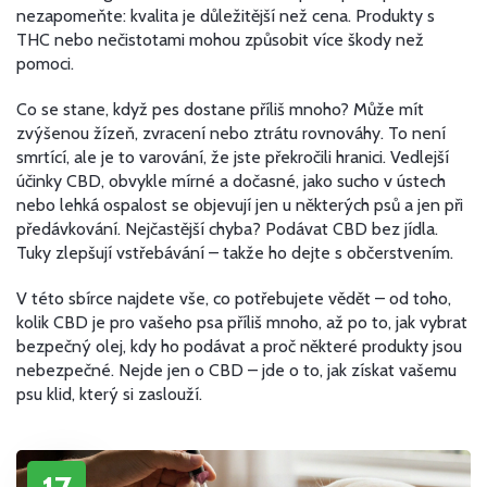
nezapomeňte: kvalita je důležitější než cena. Produkty s
THC nebo nečistotami mohou způsobit více škody než
pomoci.
Co se stane, když pes dostane příliš mnoho? Může mít
zvýšenou žízeň, zvracení nebo ztrátu rovnováhy. To není
smrtící, ale je to varování, že jste překročili hranici.
Vedlejší
účinky CBD
,
obvykle mírné a dočasné, jako sucho v ústech
nebo lehká ospalost
se objevují jen u některých psů a jen při
předávkování. Nejčastější chyba? Podávat CBD bez jídla.
Tuky zlepšují vstřebávání – takže ho dejte s občerstvením.
V této sbírce najdete vše, co potřebujete vědět – od toho,
kolik CBD je pro vašeho psa příliš mnoho, až po to, jak vybrat
bezpečný olej, kdy ho podávat a proč některé produkty jsou
nebezpečné. Nejde jen o CBD – jde o to, jak získat vašemu
psu klid, který si zaslouží.