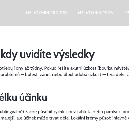
MELATONIN PRO PSY
MELATONIN PSOVI
C
 kdy uvidíte výsledky
otřebují dny až týdny. Pokud řešíte akutní úzkost (bouřka, návšt
 problémů — bolest, zánět nebo dlouhodobá úzkost — trvá déle, č
délku účinku
sublingválně) začne působit rychleji než tableta nebo pamlsek, pro
malejší, ale účinek může trvat déle. Lokální krémy působí hlavně v