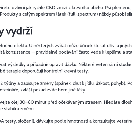
řete ovlivní jak rychle CBD zmizí z krevního oběhu. Psí plemeno,
 Produkty s celým spektrem látek (full-spectrum) někdy působí si
y vydrží
ného efektu. U některých zvířat může účinek klesat dřív, u jiných
žitá konzistence — pravidelné podávání často vede k lepšímu a sta
 výsledky a případně upravit dávku. Některé veterinární studie 
terapie doporučují kontrolní krevní testy.
–2 týdny a zapisujte změny (spánek, chuť k jídlu, úzkost, pohyb).
terináře, zvlášť pokud zvíře bere jiné léky.
odávejte olej 30–60 minut před očekávaným stresem. Hledáte dlou
te stabilní změnu.
COA testy, složení), dávkujte podle hmotnosti a konzultujte veter
.