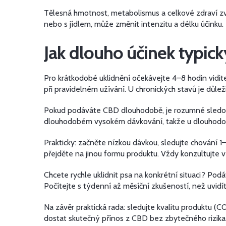
Tělesná hmotnost, metabolismus a celkové zdraví zví
nebo s jídlem, může změnit intenzitu a délku účinku.
Jak dlouho účinek typick
Pro krátkodobé uklidnění očekávejte 4–8 hodin viditel
při pravidelném užívání. U chronických stavů je důle
Pokud podáváte CBD dlouhodobě, je rozumné sledovat
dlouhodobém vysokém dávkování, takže u dlouhodobé 
Prakticky: začněte nízkou dávkou, sledujte chování 1
přejděte na jinou formu produktu. Vždy konzultujte ve
Chcete rychle uklidnit psa na konkrétní situaci? P
Počítejte s týdenní až měsíční zkušeností, než uvidí
Na závěr praktická rada: sledujte kvalitu produktu (
dostat skutečný přínos z CBD bez zbytečného rizika