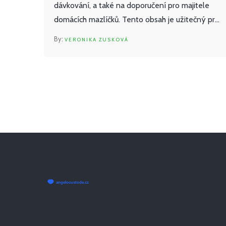
dávkování, a také na doporučení pro majitele
domácích mazlíčků. Tento obsah je užitečný pro
všechny, kteří chtějí lépe porozumět, jak
VERONIKA ZUSKOVÁ
správně aplikovat CBD pro svá zvířata.