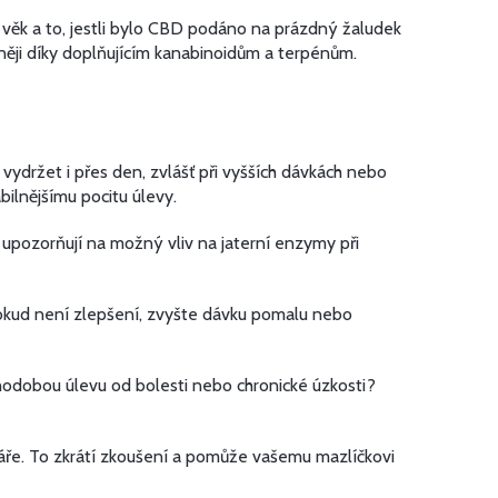
 věk a to, jestli bylo CBD podáno na prázdný žaludek
lněji díky doplňujícím kanabinoidům a terpénům.
 vydržet i přes den, zvlášť při vyšších dávkách nebo
bilnějšímu pocitu úlevy.
upozorňují na možný vliv na jaterní enzymy při
 Pokud není zlepšení, zvyšte dávku pomalu nebo
hodobou úlevu od bolesti nebo chronické úzkosti?
ináře. To zkrátí zkoušení a pomůže vašemu mazlíčkovi