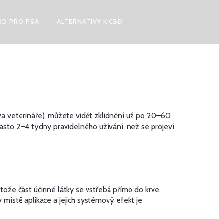
BD PRO PSA
ALTERNATIVY K CBD
ěva veterináře), můžete vidět zklidnění už po 20–60
asto 2–4 týdny pravidelného užívání, než se projeví
tože část účinné látky se vstřebá přímo do krve.
 místě aplikace a jejich systémový efekt je