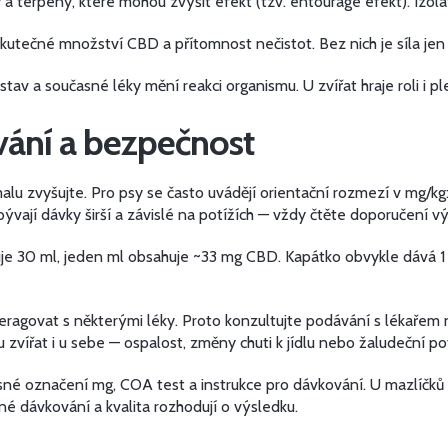
 a terpeny, které mohou zvýšit efekt (tzv. entourage efekt). Izolá
 skutečné množství CBD a přítomnost nečistot. Bez nich je síla jen
stav a současné léky mění reakci organismu. U zvířat hraje roli i pl
vání a bezpečnost
u zvyšujte. Pro psy se často uvádějí orientační rozmezí v mg/kg:
 bývají dávky širší a závislé na potížích — vždy čtěte doporučení v
huje 30 ml, jeden ml obsahuje ~33 mg CBD. Kapátko obvykle dává 1
eragovat s některými léky. Proto konzultujte podávání s lékařem
zvířat i u sebe — ospalost, změny chuti k jídlu nebo žaludeční pot
jasné označení mg, COA test a instrukce pro dávkování. U mazlíčk
é dávkování a kvalita rozhodují o výsledku.