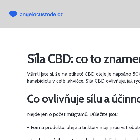
Síla CBD: co to zname
Všimli jste si, že na etiketě CBD oleje je napsáno 
kanabidiolu v celé lahvičce. Síla CBD ovlivňuje, jak ry
Co ovlivňuje sílu a účin
Nejde jen o počet miligramů. Důležité jsou:
- Forma produktu: oleje a tinktury mají jinou vstřeba