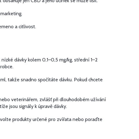
t obsahuje jen CBD a jeho účinek se může lišit.
 marketing.
emeno a citlivost.
 nízké dávky kolem 0,1–0,5 mg/kg, střední 1–2
ýrobce.
 ml, takže snadno spočítáte dávku. Pokud chcete
 nebo veterinářem, zvlášť při dlouhodobém užívání
íže jsou signály k úpravě dávky.
ů volte produkty určené pro zvířata nebo poraďte