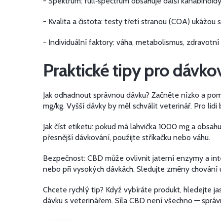
- Spektrum: full‑spectrum obsahuje další kanabinoidy
- Kvalita a čistota: testy třetí stranou (COA) ukážou
- Individuální faktory: váha, metabolismus, zdravotní 
Praktické tipy pro dávko
Jak odhadnout správnou dávku? Začněte nízko a pomal
mg/kg. Vyšší dávky by měl schválit veterinář. Pro lidi
Jak číst etiketu: pokud má lahvička 1000 mg a obsa
přesnější dávkování, použijte stříkačku nebo váhu.
Bezpečnost: CBD může ovlivnit jaterní enzymy a int
nebo při vysokých dávkách. Sledujte změny chování u 
Chcete rychlý tip? Když vybíráte produkt, hledejte 
dávku s veterinářem. Síla CBD není všechno — správn