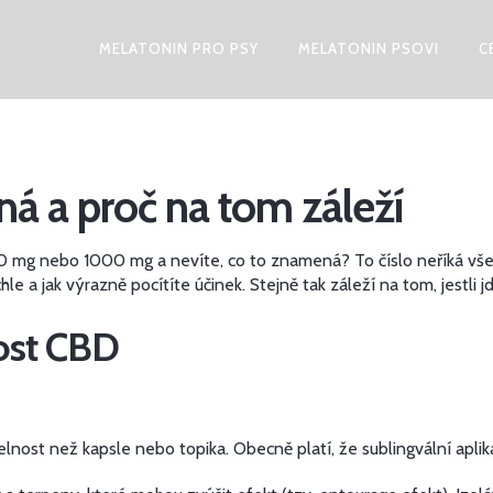
MELATONIN PRO PSY
MELATONIN PSOVI
C
ná a proč na tom záleží
500 mg nebo 1000 mg a nevíte, co to znamená? To číslo neříká vše
chle a jak výrazně pocítíte účinek. Stejně tak záleží na tom, jestli
nost CBD
telnost než kapsle nebo topika. Obecně platí, že sublingvální aplik