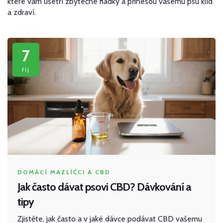
které vám ušetří zbytečné hádky a přinesou vašemu psu klid
a zdraví.
7
říj
DOMÁCÍ MAZLÍČCI A CBD
Jak často dávat psovi CBD? Dávkování a
tipy
Zjistěte, jak často a v jaké dávce podávat CBD vašemu