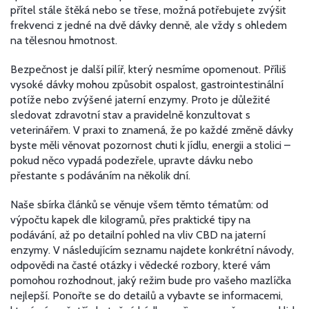
přítel stále štěká nebo se třese, možná potřebujete zvýšit
frekvenci z jedné na dvě dávky denně, ale vždy s ohledem
na tělesnou hmotnost.
Bezpečnost je další pilíř, který nesmíme opomenout. Příliš
vysoké dávky mohou způsobit ospalost, gastrointestinální
potíže nebo zvýšené jaterní enzymy. Proto je důležité
sledovat zdravotní stav a pravidelně konzultovat s
veterinářem. V praxi to znamená, že po každé změně dávky
byste měli věnovat pozornost chuti k jídlu, energii a stolici –
pokud něco vypadá podezřele, upravte dávku nebo
přestante s podáváním na několik dní.
Naše sbírka článků se věnuje všem těmto tématům: od
výpočtu kapek dle kilogramů, přes praktické tipy na
podávání, až po detailní pohled na vliv CBD na jaterní
enzymy. V následujícím seznamu najdete konkrétní návody,
odpovědi na časté otázky i vědecké rozbory, které vám
pomohou rozhodnout, jaký režim bude pro vašeho mazlíčka
nejlepší. Ponořte se do detailů a vybavte se informacemi,