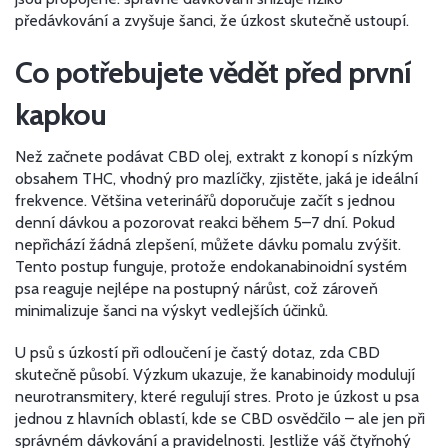
předávkování a zvyšuje šanci, že úzkost skutečně ustoupí.
Co potřebujete vědět před první
kapkou
Než začnete podávat
CBD olej
,
extrakt z konopí s nízkým
obsahem THC, vhodný pro mazlíčky
, zjistěte, jaká je ideální
frekvence. Většina veterinářů doporučuje začít s jednou
denní dávkou a pozorovat reakci během 5–7 dní. Pokud
nepřichází žádná zlepšení, můžete dávku pomalu zvýšit.
Tento postup funguje, protože endokanabinoidní systém
psa reaguje nejlépe na postupný nárůst, což zároveň
minimalizuje šanci na výskyt vedlejších účinků.
U psů s úzkostí při odloučení je častý dotaz, zda CBD
skutečně působí. Výzkum ukazuje, že kanabinoidy modulují
neurotransmitery, které regulují stres. Proto je
úzkost u psa
jednou z hlavních oblastí, kde se CBD osvědčilo – ale jen při
správném dávkování a pravidelnosti. Jestliže váš čtyřnohý