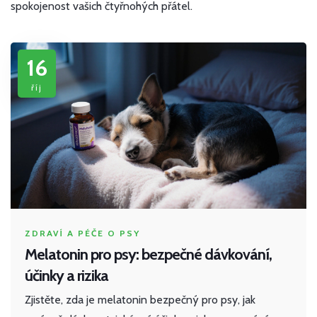
spokojenost vašich čtyřnohých přátel.
16
říj
ZDRAVÍ A PÉČE O PSY
Melatonin pro psy: bezpečné dávkování,
účinky a rizika
Zjistěte, zda je melatonin bezpečný pro psy, jak