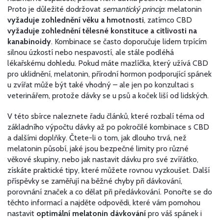
Proto je důležité dodržovat
semantický princip
: melatonin
vyžaduje zohlednění věku a hmotnosti
, zatímco CBD
vyžaduje zohlednění tělesné konstituce a citlivosti na
kanabinoidy
. Kombinace se často doporučuje lidem trpícím
silnou úzkostí nebo nespavostí, ale stále podléhá
lékařskému dohledu. Pokud máte mazlíčka, který užívá CBD
pro uklidnění,
melatonin
,
přírodní hormon podporující spánek
u zvířat
může být také vhodný – ale jen po konzultaci s
veterinářem, protože dávky se u psů a koček liší od lidských.
V této sbírce naleznete řadu článků, které rozbalí téma od
základního výpočtu dávky až po pokročilé kombinace s CBD
a dalšími doplňky. Čtete-li o tom, jak dlouho trvá, než
melatonin působí, jaké jsou bezpečné limity pro různé
věkové skupiny, nebo jak nastavit dávku pro své zvířátko,
získáte praktické tipy, které můžete rovnou vyzkoušet. Další
příspěvky se zaměřují na běžné chyby při dávkování,
porovnání značek a co dělat při předávkování. Ponořte se do
těchto informací a najděte odpovědi, které vám pomohou
nastavit
optimální melatonin dávkování
pro váš spánek i