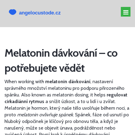
MELATONIN PRO PSY
Melatonin dávkování – co
MELATONIN PSOVI
potřebujete vědět
CBD PRO PSA
ALTERNATIVY K CBD
When working with
melatonin dávkování
,
nastavení
správného množství melatoninu pro podporu přirozeného
spánku
. Also known as
melatonin dosing
, it helps
regulovat
cirkadiánní rytmus
a snížit úzkost, a to u lidí i u zvířat.
Melatonin je hormon, který naše tělo uvolňuje během noci, a
proto
melatonin ovlivňuje spánek
.
Spánek
,
fáze od usnutí po
hluboký odpočinek
je klíčový pro obnovu těla, a když je
narušený, může se objevit únava, podrážděnost nebo
zvýšená úzkost. První krok k úspěšnému
dávkování
,