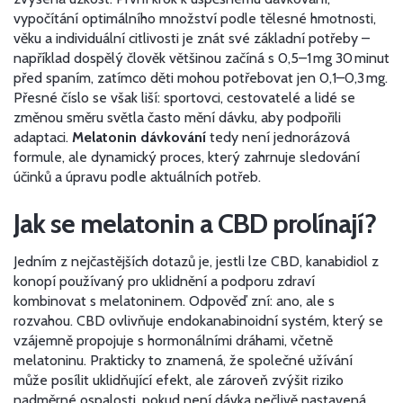
vypočítání optimálního množství podle tělesné hmotnosti,
věku a individuální citlivosti
je znát své základní potřeby –
například dospělý člověk většinou začíná s 0,5–1 mg 30 minut
před spaním, zatímco děti mohou potřebovat jen 0,1–0,3 mg.
Přesné číslo se však liší: sportovci, cestovatelé a lidé se
změnou směru světla často mění dávku, aby podpořili
adaptaci.
Melatonin dávkování
tedy není jednorázová
formule, ale dynamický proces, který zahrnuje sledování
účinků a úpravu podle aktuálních potřeb.
Jak se melatonin a CBD prolínají?
Jedním z nejčastějších dotazů je, jestli lze
CBD
,
kanabidiol z
konopí používaný pro uklidnění a podporu zdraví
kombinovat s melatoninem. Odpověď zní: ano, ale s
rozvahou.
CBD
ovlivňuje endokanabinoidní systém
, který se
vzájemně propojuje s hormonálními dráhami, včetně
melatoninu. Prakticky to znamená, že společné užívání
může posílit uklidňující efekt, ale zároveň zvýšit riziko
nadměrné ospalosti, pokud není dávka pečlivě nastavená.