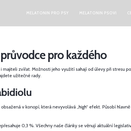
MELATONIN PRO PSY
MELATONIN PSOVI
C
ý průvodce pro každého
i majiteli zvířat. Možnosti jeho využití sahají od úlevy při stresu
najdete užitečné rady.
abidiolu
obsažená v konopí, která nevyvolává „high“ efekt. Působí hlavně
řesahuje 0,3 %. Všechny naše články se věnují aktuální legislativ