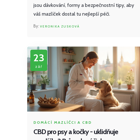
jsou dávkování, formy a bezpečnostní tipy, aby
váš mazlíček dostal tu nejlepší péči.
VERONIKA ZUSKOVÁ
23
zář
DOMÁCÍ MAZLÍČCI A CBD
CBD pro psy a kočky - uklidňuje