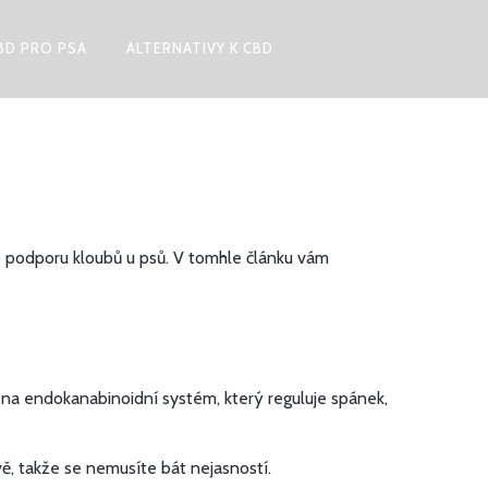
BD PRO PSA
ALTERNATIVY K CBD
 po podporu kloubů u psů. V tomhle článku vám
 na endokanabinoidní systém, který reguluje spánek,
ě, takže se nemusíte bát nejasností.