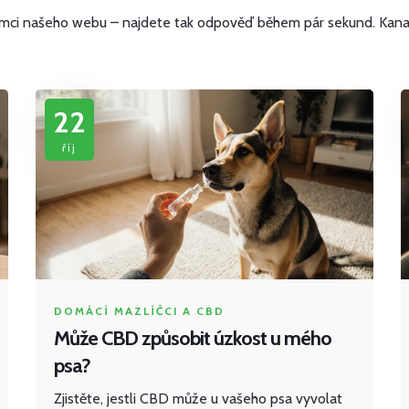
ámci našeho webu – najdete tak odpověď během pár sekund. Kanabidi
22
říj
DOMÁCÍ MAZLÍČCI A CBD
Může CBD způsobit úzkost u mého
psa?
Zjistěte, jestli CBD může u vašeho psa vyvolat