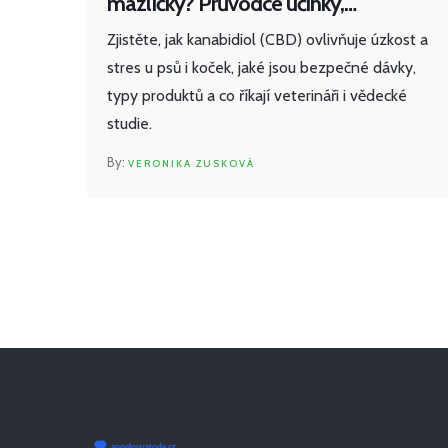
mazlíčky? Průvodce účinky,
dávkováním a riziky
Zjistěte, jak kanabidiol (CBD) ovlivňuje úzkost a
stres u psů i koček, jaké jsou bezpečné dávky,
typy produktů a co říkají veterináři i vědecké
studie.
VERONIKA ZUSKOVÁ