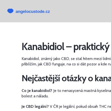
Kanabidiol – praktick
Kanabidiol, známý jako CBD, se stal hitem mezi lidmi 
přiblížím, jak CBD funguje, na co si dát pozor a kde 
Nejčastější otázky o kan
Co je kanabidiol?
Je to nenasycená mastná kyselina 
bolest a náladu.
Je CBD legální?
V ČR je legální, pokud obsah THC nep