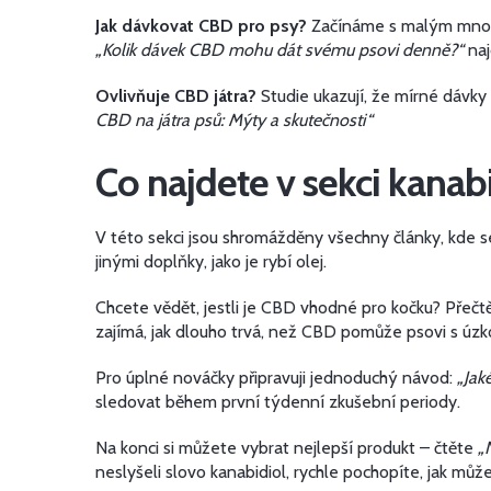
Jak dávkovat CBD pro psy?
Začínáme s malým množst
„Kolik dávek CBD mohu dát svému psovi denně?“
naj
Ovlivňuje CBD játra?
Studie ukazují, že mírné dávky
CBD na játra psů: Mýty a skutečnosti“
Co najdete v sekci kanab
V této sekci jsou shromážděny všechny články, kde 
jinými doplňky, jako je rybí olej.
Chcete vědět, jestli je CBD vhodné pro kočku? Přečt
zajímá, jak dlouho trvá, než CBD pomůže psovi s úzk
Pro úplné nováčky připravuji jednoduchý návod:
„Jak
sledovat během první týdenní zkušební periody.
Na konci si můžete vybrat nejlepší produkt – čtěte
„
neslyšeli slovo kanabidiol, rychle pochopíte, jak mů