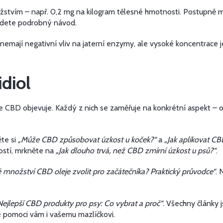
vím – např. 0,2 mg na kilogram tělesné hmotnosti. Postupně můž
dete podrobný návod.
 nemají negativní vliv na jaterní enzymy, ale vysoké koncentrace
idiol
se CBD objevuje. Každý z nich se zaměřuje na konkrétní aspekt –
ěte si
„Může CBD způsobovat úzkost u koček?“
a
„Jak aplikovat CB
ostí, mrkněte na
„Jak dlouho trvá, než CBD zmírní úzkost u psů?“
.
é množství CBD oleje zvolit pro začátečníka? Praktický průvodce“
. 
Nejlepší CBD produkty pro psy: Co vybrat a proč“
. Všechny články 
že pomoci vám i vašemu mazlíčkovi.