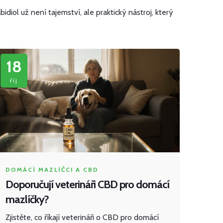
ol už není tajemství, ale praktický nástroj, který
18
říj
DOMÁCÍ MAZLÍČCI A CBD
Doporučují veterináři CBD pro domácí
mazlíčky?
Zjistěte, co říkají veterináři o CBD pro domácí