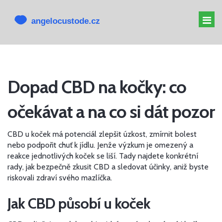
MELATONIN PRO PSY
Dopad CBD na kočky: co
MELATONIN PSOVI
očekávat a na co si dát pozor
CBD PRO PSA
ALTERNATIVY K CBD
CBD u koček má potenciál zlepšit úzkost, zmírnit bolest
nebo podpořit chuť k jídlu. Jenže výzkum je omezený a
reakce jednotlivých koček se liší. Tady najdete konkrétní
rady, jak bezpečně zkusit CBD a sledovat účinky, aniž byste
riskovali zdraví svého mazlíčka.
Jak CBD působí u koček