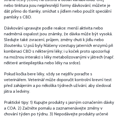
nebo tinktura jsou nejpřesnější formy dávkování; můžete je
dát přímo do tlamky, smíchat s jídlem nebo použít speciální
pamlsky s CBD.
Dávkování upravujte podle reakce: menší aktivita nebo
nadměrná ospalost jsou známky, že dávka může být vysoká.
Sledujte také zvracení, průjem, změny chuti k jídlu nebo
žloutenku. U psů byly hlášeny vzestupy jaterních enzymů při
kombinaci CBD s některými léky; i u koček proto upozorňuji
na možnou interakci s léky metabolizovanými v játrech (např.
některé antiepileptika nebo léky na srdce).
Pokud kočka bere léky, vždy se nejdřív poraďte s
veterinářem. Veterinář může doporučit kontrolní krevní test
před zahájením a po několika týdnech užívání, aby sledoval
játra a ledviny.
Praktické tipy: 1) Kupujte produkty s jasným označením dávky
a COA. 2) Začněte pomalu a zaznamenávejte změny v
chování týden po týdnu. 3) Nepodávejte produkty určené