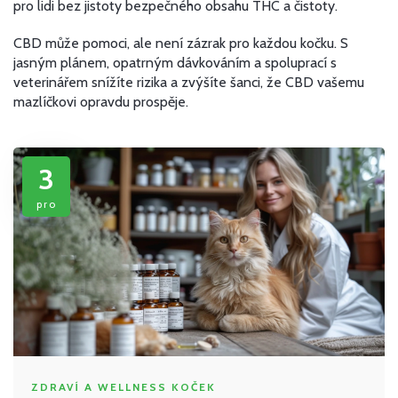
pro lidi bez jistoty bezpečného obsahu THC a čistoty.
CBD může pomoci, ale není zázrak pro každou kočku. S
jasným plánem, opatrným dávkováním a spoluprací s
veterinářem snížíte rizika a zvýšíte šanci, že CBD vašemu
mazlíčkovi opravdu prospěje.
3
pro
ZDRAVÍ A WELLNESS KOČEK