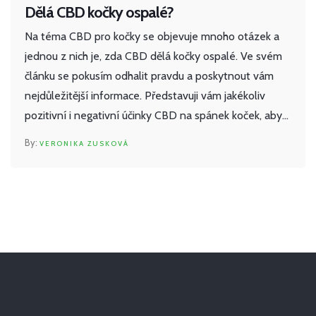
Dělá CBD kočky ospalé?
Na téma CBD pro kočky se objevuje mnoho otázek a
jednou z nich je, zda CBD dělá kočky ospalé. Ve svém
článku se pokusím odhalit pravdu a poskytnout vám
nejdůležitější informace. Představuji vám jakékoliv
pozitivní i negativní účinky CBD na spánek koček, aby
jste mohli učinit informované rozhodnutí. Snad to
VERONIKA ZUSKOVÁ
pomůže ulevit od jakékoliv obav, které byste mohli mít.