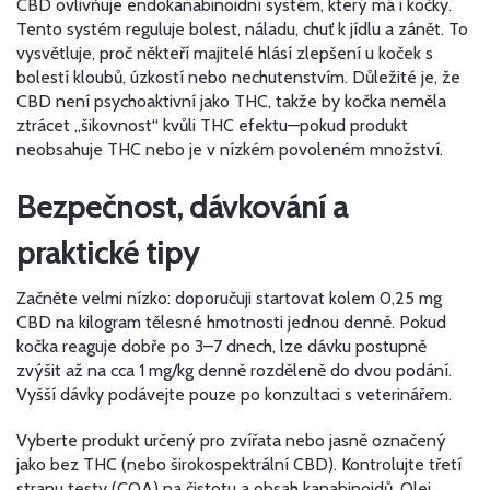
CBD ovlivňuje endokanabinoidní systém, který má i kočky.
Tento systém reguluje bolest, náladu, chuť k jídlu a zánět. To
vysvětluje, proč někteří majitelé hlásí zlepšení u koček s
bolestí kloubů, úzkostí nebo nechutenstvím. Důležité je, že
CBD není psychoaktivní jako THC, takže by kočka neměla
ztrácet „šikovnost“ kvůli THC efektu—pokud produkt
neobsahuje THC nebo je v nízkém povoleném množství.
Bezpečnost, dávkování a
praktické tipy
Začněte velmi nízko: doporučuji startovat kolem 0,25 mg
CBD na kilogram tělesné hmotnosti jednou denně. Pokud
kočka reaguje dobře po 3–7 dnech, lze dávku postupně
zvýšit až na cca 1 mg/kg denně rozděleně do dvou podání.
Vyšší dávky podávejte pouze po konzultaci s veterinářem.
Vyberte produkt určený pro zvířata nebo jasně označený
jako bez THC (nebo širokospektrální CBD). Kontrolujte třetí
stranu testy (COA) na čistotu a obsah kanabinoidů. Olej