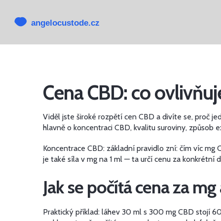
Cena CBD: co ovlivňuj
Viděl jste široké rozpětí cen CBD a divíte se, proč j
hlavně o koncentraci CBD, kvalitu suroviny, způsob ex
Koncentrace CBD: základní pravidlo zní: čím víc mg 
je také síla v mg na 1 ml — ta určí cenu za konkrétní 
Jak se počítá cena za mg
Praktický příklad: láhev 30 ml s 300 mg CBD stojí 6