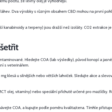
mu pocitu, že levný olej je výhodnější.
a láhev. Dva výrobky s různým obsahem CBD mohou na první pohle
ší kanabinoidy a terpeny) jsou dražší než izoláty. CO2 extrakce je
šetřit
kontaminované. Hledejte COA (lab výsledky), původ konopí a jasné 
ní s veterinářem.
 mg klesá u silnějších nebo větších lahviček. Sledujte akce a slev
CT olej, vitamíny) nebo speciální příchutě určené pro mazlíčky. Ro
návejte COA, a kupujte podle poměru kvalita/cena. Tímhle přístup