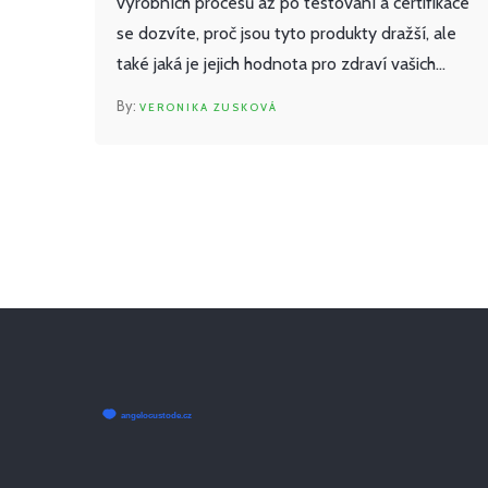
výrobních procesů až po testování a certifikace
se dozvíte, proč jsou tyto produkty dražší, ale
také jaká je jejich hodnota pro zdraví vašich
čtyřnohých přátel. V článku najdete také tipy,
VERONIKA ZUSKOVÁ
jak vybrat kvalitní CBD pro vašeho mazlíčka a co
hledat při jeho koupě.