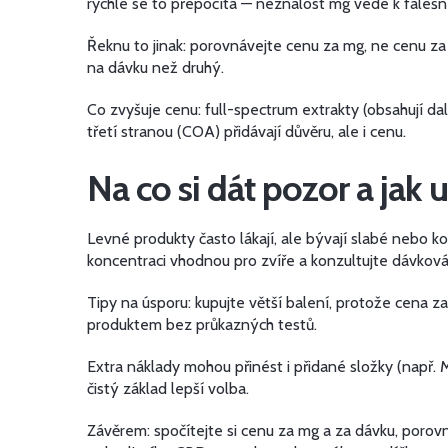
rychle se to přepočítá — neznalost mg vede k falešné
Řeknu to jinak: porovnávejte cenu za mg, ne cenu z
na dávku než druhý.
Co zvyšuje cenu: full-spectrum extrakty (obsahují dal
třetí stranou (COA) přidávají důvěru, ale i cenu.
Na co si dát pozor a jak u
Levné produkty často lákají, ale bývají slabé nebo 
koncentraci vhodnou pro zvíře a konzultujte dávková
Tipy na úsporu: kupujte větší balení, protože cena za
produktem bez průkazných testů.
Extra náklady mohou přinést i přidané složky (např. M
čistý základ lepší volba.
Závěrem: spočítejte si cenu za mg a za dávku, porov