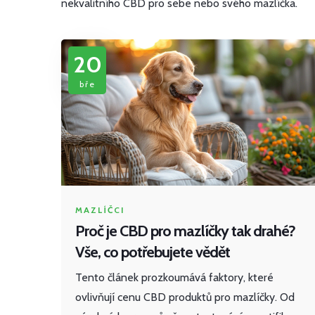
nekvalitního CBD pro sebe nebo svého mazlíčka.
20
bře
MAZLÍČCI
Proč je CBD pro mazlíčky tak drahé?
Vše, co potřebujete vědět
Tento článek prozkoumává faktory, které
ovlivňují cenu CBD produktů pro mazlíčky. Od