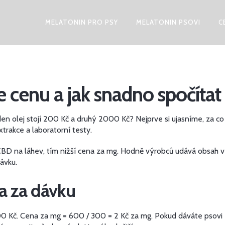
MELATONIN PRO PSY
MELATONIN PSOVI
C
e cenu a jak snadno spočítat
eden olej stojí 200 Kč a druhý 2000 Kč? Nejprve si ujasníme, za co
trakce a laboratorní testy.
CBD na láhev, tím nižší cena za mg. Hodně výrobců udává obsah v
dávku.
 a za dávku
00 Kč. Cena za mg = 600 / 300 = 2 Kč za mg. Pokud dáváte psovi 5 