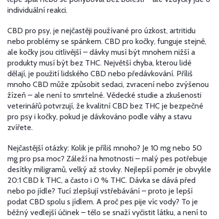
individuální reakci.
CBD pro psy
,
je nejčastěji používané pro úzkost, artritidu
nebo problémy se spánkem
.
CBD pro kočky
,
funguje stejně,
ale kočky jsou citlivější – dávky musí být mnohem nižší a
produkty musí být bez THC
.
Největší chyba, kterou lidé
dělají, je použití lidského CBD nebo předávkování. Příliš
mnoho CBD může způsobit sedaci, zvracení nebo zvýšenou
žízeň – ale není to smrtelné. Vědecké studie a zkušenosti
veterinářů potvrzují, že kvalitní CBD bez THC je bezpečné
pro psy i kočky, pokud je dávkováno podle váhy a stavu
zvířete.
Nejčastější otázky: Kolik je příliš mnoho? Je 10 mg nebo 50
mg pro psa moc? Záleží na hmotnosti – malý pes potřebuje
desítky miligramů, velký až stovky. Nejlepší poměr je obvykle
20:1 CBD k THC, a často i 0 % THC. Dávka se dává před
nebo po jídle? Tucí zlepšují vstřebávání – proto je lepší
podat CBD spolu s jídlem. A proč pes pije víc vody? To je
běžný vedlejší účinek – tělo se snaží vyčistit látku, a není to