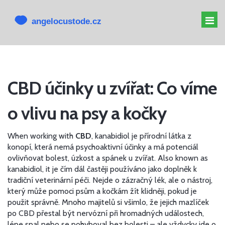
MELATONIN PRO PSY
CBD účinky u zvířat: Co víme
MELATONIN PSOVI
o vlivu na psy a kočky
CBD PRO PSA
ALTERNATIVY K CBD
When working with
CBD
,
kanabidiol je přírodní látka z
konopí, která nemá psychoaktivní účinky a má potenciál
ovlivňovat bolest, úzkost a spánek u zvířat
. Also known as
kanabidiol
, it
je čím dál častěji používáno jako doplněk k
tradiční veterinární péči
.
Nejde o zázračný lék, ale o nástroj,
který může pomoci psům a kočkám žít klidněji, pokud je
použit správně. Mnoho majitelů si všimlo, že jejich mazlíček
po CBD přestal být nervózní při hromadných událostech,
lépe spal nebo se pohyboval bez bolesti – ale vždycky jde o