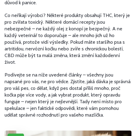
důvod k panice.
Co neříkají výrobci? Některé produkty obsahují THC, který je
pro zvířata toxický. Některé domácí recepty jsou
nebezpečné – ne každý olej z konopí je bezpečný. A ne
každý veterinář to doporučuje – ale mnoho jich už ho
používá, protože vidí výsledky. Pokud máte staršího psa s
artritidou, nervózní kočku nebo zvíře s chronickou bolestí,
CBD může být ta malá změna, která změní každodenní
život.
Podívejte se na níže uvedené články – všechny jsou
napsané pro vás, ne pro vědce. Zjistíte, jaká dávka je správná
pro váš pes, co dělat, když pes dostal příliš mnoho, proč
kočka pije více vody, a jak vybrat produkt, který opravdu
funguje – nejen který je nejlevnější. Tady není místo pro
spekulace – jen faktické odpovědi, které vám pomohou
udělat správné rozhodnutí pro vašeho mazlíčka.