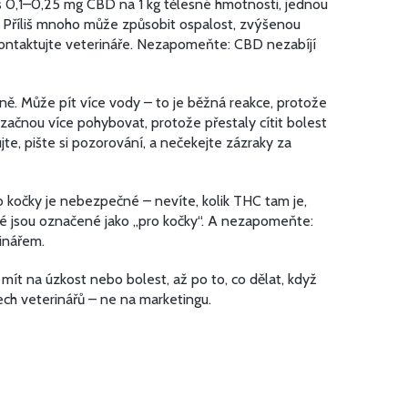
 0,1–0,25 mg CBD na 1 kg tělesné hmotnosti, jednou
 Příliš mnoho může způsobit ospalost, zvýšenou
kontaktujte veterináře. Nezapomeňte: CBD nezabíjí
ně. Může pít více vody – to je běžná reakce, protože
e začnou více pohybovat, protože přestaly cítit bolest
jte, pište si pozorování, a nečekejte zázraky za
o kočky je nebezpečné – nevíte, kolik THC tam je,
 které jsou označené jako „pro kočky“. A nezapomeňte:
inářem.
 mít na úzkost nebo bolest, až po to, co dělat, když
ch veterinářů – ne na marketingu.