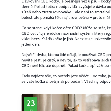
Dávkování CBD kočky
,
je přesnější než u psů – kočky
denně. Pokud kočka neodpovídá, zvyšujete dávku pom
žízeň nebo ztrátu rovnováhy – ale není to smrteln
bolest, ale pomáhá tělu najít rovnováhu – proto může
Co se stane, když kočce dáte CBD? Může se stát, že 
CBD ovlivňuje endokannabinoidní systém, který reguluj
v kloubech. Každá kočka je jiná. Neexistuje univerzál
jeden den.
Největší chyba, kterou lidé dělají, je používat CBD 
nevíte, jestli je čistý, a nevíte, jak to vstřebává jej
CBD není lék, ale doplněk. Pokud kočka trpí vážnou
Tady najdete vše, co potřebujete vědět – od toho, jak
se vaše kočka chová jinak po podání. Všechny odpov
23
lis