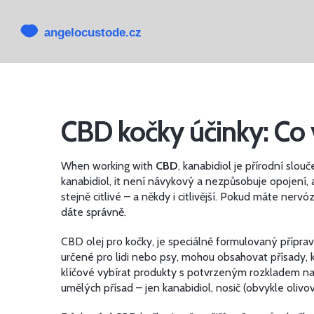
CBD kočky účinky: Co 
When working with
CBD
,
kanabidiol je přírodní slou
kanabidiol
, it
není návykový a nezpůsobuje opojení, 
stejně citlivé – a někdy i citlivější. Pokud máte nerv
dáte správně.
CBD olej pro kočky
,
je speciálně formulovaný přípr
určené pro lidi nebo psy, mohou obsahovat přísady, 
klíčové vybírat produkty s potvrzeným rozkladem na 
umělých přísad – jen kanabidiol, nosič (obvykle oli