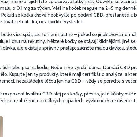
 váží méně a jejich tělo zpracovává látky jinak
.
Obvykle se začíná s
alu, o 0,1 mg za týden. Většina koček reaguje na 2–5 mg denně.
é. Pokud se kočka chová neobvykle po podání CBD, přestanete a 
 trvat několik dní, než uvidíte výsledek.
bude více spát, ale to není špatně – pokud se jinak chová normál
e i chuť na tekutiny. Některé kočky se stávají klidnějšími, jiné s
ní dávka, ale existuje správný přístup: začněte malou dávkou, sledu
pro lidi nebo psa na kočku. Nebo si ho vyrobí doma. Domácí CBD pr
ich tělo. Kupujte jen ty produkty, které mají certifikát o analýze, a
 nemocí, nezakládejte léčbu jen na CBD – vždy se poraďte s veter
 rozpoznat kvalitní CBD olej pro kočky, přes to, jaké účinky může
ědi jsou založené na reálných případech, výzkumech a zkušenoste