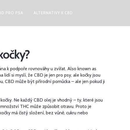
BD PRO PSA
ALTERNATIVY K CBD
 kočky?
vána k podpoře rovnováhy u zvířat
. Also known as
a lidí si myslí, že CBD je jen pro psy, ale kočky jsou
tidou, CBD může být přírodní pomůcka – ale jen pokud ji
 kočky
.
Ne každý CBD olej je vhodný – ty, které jsou
lé množství THC může způsobit otravu. Proto je
kočky má čistý složení, bez vůně, cukru nebo