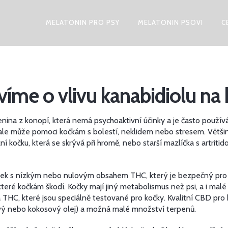
MELATONIN PRO PSY
MELATONIN PSOVI
C
víme o vlivu kanabidiolu na
čenina z konopí, která nemá psychoaktivní účinky a je často použí
ale může pomoci kočkám s bolestí, neklidem nebo stresem
.
Většin
ózní kočku, která se skrývá při hromě, nebo starší mazlíčka s artri
avek s nízkým nebo nulovým obsahem THC, který je bezpečný pro
které kočkám škodí. Kočky mají jiný metabolismus než psi, a i ma
THC, které jsou speciálně testované pro kočky. Kvalitní CBD pro 
vový nebo kokosový olej) a možná malé množství terpenů.