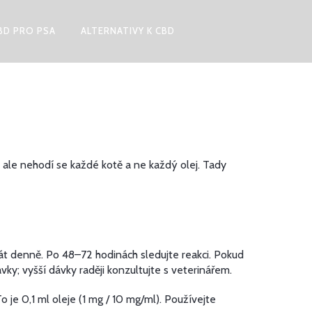
BD PRO PSA
ALTERNATIVY K CBD
le nehodí se každé kotě a ne každý olej. Tady
t denně. Po 48–72 hodinách sledujte reakci. Pokud
ky; vyšší dávky raději konzultujte s veterinářem.
 je 0,1 ml oleje (1 mg / 10 mg/ml). Používejte