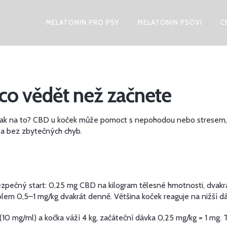
MELATONIN PRO PSY
MELATONIN PSOVI
C
co vědět než začnete
 jak na to? CBD u koček může pomoct s nepohodou nebo stresem, a
ě a bez zbytečných chyb.
zpečný start: 0,25 mg CBD na kilogram tělesné hmotnosti, dvakrá
olem 0,5–1 mg/kg dvakrát denně. Většina koček reaguje na nižší dáv
0 mg/ml) a kočka váží 4 kg, začáteční dávka 0,25 mg/kg = 1 mg. To