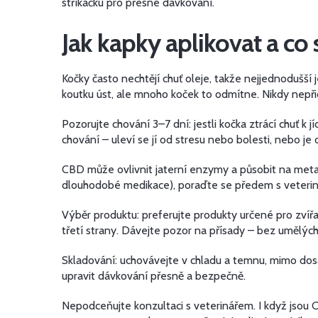
stříkačku pro přesné dávkování.
Jak kapky aplikovat a co
Kočky často nechtějí chuť oleje, takže nejjednoduš
koutku úst, ale mnoho koček to odmítne. Nikdy nepři
Pozorujte chování 3–7 dní: jestli kočka ztrácí chuť k
chování – uleví se jí od stresu nebo bolesti, nebo je
CBD může ovlivnit jaterní enzymy a působit na meta
dlouhodobé medikace), poraďte se předem s veteriná
Výběr produktu: preferujte produkty určené pro zv
třetí strany. Dávejte pozor na přísady – bez umělýc
Skladování: uchovávejte v chladu a temnu, mimo dosah
upravit dávkování přesně a bezpečně.
Nepodceňujte konzultaci s veterinářem. I když jsou