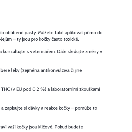
 do oblíbené pasty. Můžete také aplikovat přímo do
ejům – ty jsou pro kočky často toxické.
t a konzultujte s veterinářem. Dále sledujte změny v
re léky (zejména antikonvulziva či jiné
 THC (v EU pod 0,2 %) a laboratorními zkouškami
 a zapisujte si dávky a reakce kočky – pomůže to
ví vaší kočky jsou klíčové. Pokud budete