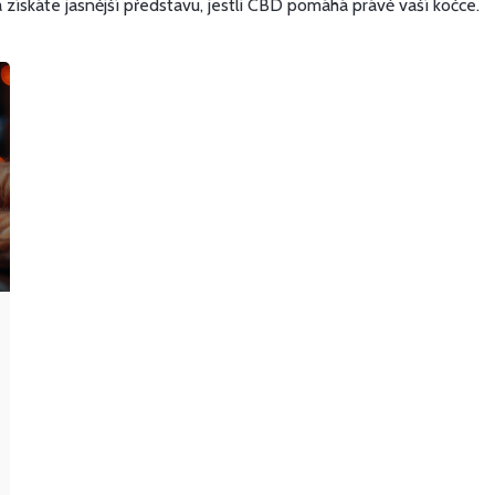
 získáte jasnější představu, jestli CBD pomáhá právě vaší kočce.