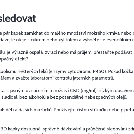
 sledovat
ší je pár kapek zamíchat do malého množství mokrého krmiva nebo
dávejte oleje s cukrem nebo xylitolem a vyhněte se esenciálním ol
 jídlu, je výrazně ospalá, zvrací nebo má průjem, přestaňte podáva
 opačný efekt?
bolismu některých léků (enzymy cytochromu P450). Pokud kočka be
řem a zvažte laboratorní kontrolu jaterních parametrů.
ířata, s jasným označením množství CBD (mg/ml), nízkým obsahem
h sladidel, bez alkoholů a bez potenciálně nebezpečných olejů.
 dětí a dalších mazlíčků. Používejte čistou stříkačku nebo pipetu
 CBD kapky dostupné, správné dávkování a průběžné sledování zdra