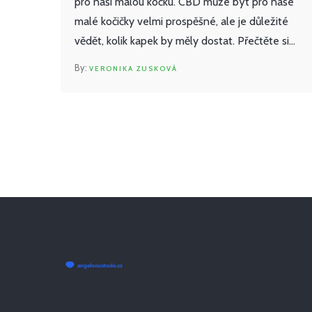
pro naši malou kočku. CBD může být pro naše
malé kočičky velmi prospěšné, ale je důležité
vědět, kolik kapek by měly dostat. Přečtěte si
můj článek a dozvíte se více o tom, jak CBD
VERONIKA ZUSKOVÁ
může pomoci naším malým miláčkům a jak
správně určit dávkování.