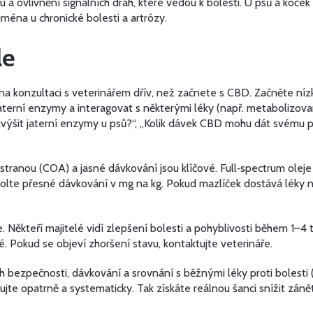
 a ovlivnění signálních drah, které vedou k bolesti. U psů a koček
jména u chronické bolesti a artrózy.
le
a konzultaci s veterinářem dřív, než začnete s CBD. Začněte nízk
it jaterní enzymy a interagovat s některými léky (např. metaboliz
zvýšit jaterní enzymy u psů?“, „Kolik dávek CBD mohu dát svému
í stranou (COA) a jasné dávkování jsou klíčové. Full‑spectrum olej
volte přesné dávkování v mg na kg. Pokud mazlíček dostává léky n
ěkteří majitelé vidí zlepšení bolesti a pohyblivosti během 1–4 tý
. Pokud se objeví zhoršení stavu, kontaktujte veterináře.
bezpečnosti, dávkování a srovnání s běžnými léky proti bolesti (n
e opatrně a systematicky. Tak získáte reálnou šanci snížit zánět 