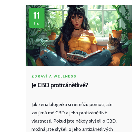
11
lis
ZDRAVÍ A WELLNESS
Je CBD protizánětlivé?
Jak žena blogerka si nemůžu pomoci, ale
zaujímá mě CBD a jeho protizánětlivé
vlastnosti. Pokud jste někdy slyšeli o CBD,
možná jste slyšeli o jeho antizánětlivých