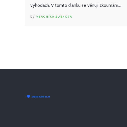
výhodách. V tomto článku se věnuji zkoumání
těchto výhod a jak mohou ovlivnit naše zdraví.
VERONIKA ZUSKOVÁ
Je to fascinující téma a jsem natěšená, že mohu
sdílet své poznatky s vámi.