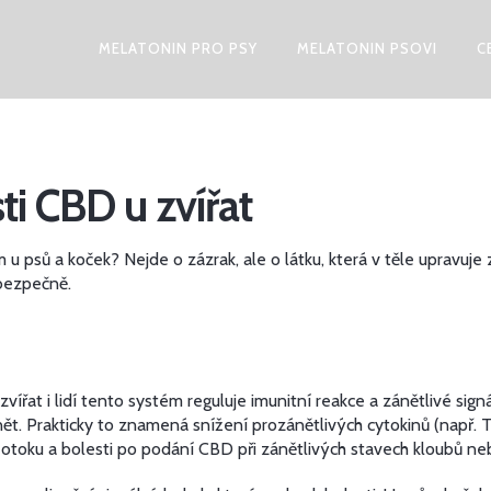
MELATONIN PRO PSY
MELATONIN PSOVI
C
ti CBD u zvířat
u psů a koček? Nejde o zázrak, ale o látku, která v těle upravuje
 bezpečně.
ířat i lidí tento systém reguluje imunitní reakce a zánětlivé sig
ánět. Prakticky to znamená snížení prozánětlivých cytokinů (např.
 otoku a bolesti po podání CBD při zánětlivých stavech kloubů neb