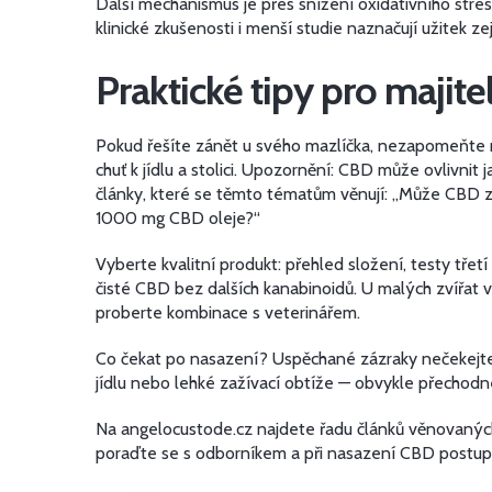
Další mechanismus je přes snížení oxidativního stresu
klinické zkušenosti i menší studie naznačují užitek ze
Praktické tipy pro majite
Pokud řešíte zánět u svého mazlíčka, nezapomeňte n
chuť k jídlu a stolici. Upozornění: CBD může ovlivn
články, které se těmto tématům věnují: „Může CBD 
1000 mg CBD oleje?“
Vyberte kvalitní produkt: přehled složení, testy třet
čisté CBD bez dalších kanabinoidů. U malých zvířat 
proberte kombinace s veterinářem.
Co čekat po nasazení? Uspěchané zázraky nečekejte. N
jídlu nebo lehké zažívací obtíže — obvykle přechodné
Na angelocustode.cz najdete řadu článků věnovaných 
poraďte se s odborníkem a při nasazení CBD postupujt