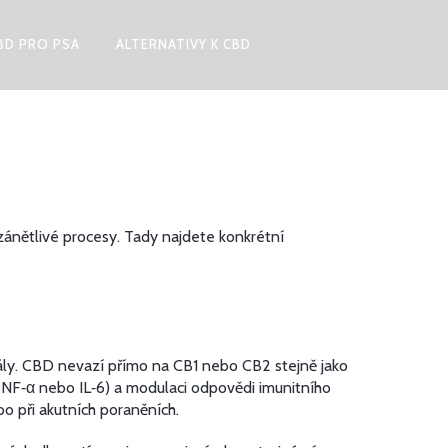
BD PRO PSA
ALTERNATIVY K CBD
 zánětlivé procesy. Tady najdete konkrétní
nály. CBD nevazí přímo na CB1 nebo CB2 stejně jako
 TNF‑α nebo IL‑6) a modulaci odpovědi imunitního
o při akutních poraněních.