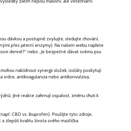
 výsledky zatím nejsou masivní, ale veterinární
ou dávkou a postupně zvyšujte, sledujte chování,
ovanými přes jaterní enzymy). Na našem webu najdete
 psovi denně?“ nebo „Je bezpečné dávat svému psu
e mohou nabídnout synergii složek, izoláty poskytují
a srdce, antikoagulancia nebo antikonvulziva,
dnů. Jiné reakce zahrnují ospalost, změnu chuti k
apř. CBD vs. ibuprofen). Použijte tyto zdroje,
a zlepšit kvalitu života svého mazlíčka.