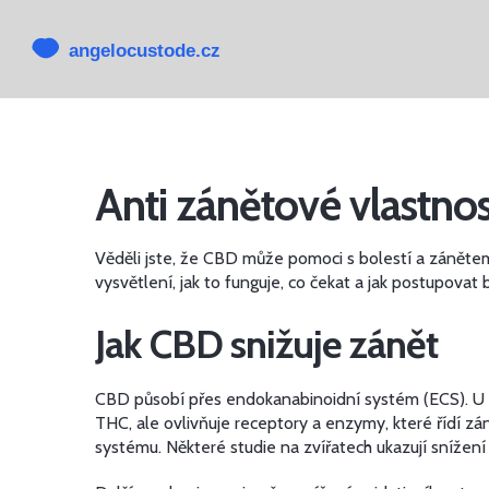
Anti zánětové vlastnos
Věděli jste, že CBD může pomoci s bolestí a zánětem 
vysvětlení, jak to funguje, co čekat a jak postupovat
Jak CBD snižuje zánět
CBD působí přes endokanabinoidní systém (ECS). U zv
THC, ale ovlivňuje receptory a enzymy, které řídí z
systému. Některé studie na zvířatech ukazují snížení