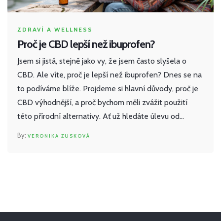
ZDRAVÍ A WELLNESS
Proč je CBD lepší než ibuprofen?
Jsem si jistá, stejně jako vy, že jsem často slyšela o
CBD. Ale víte, proč je lepší než ibuprofen? Dnes se na
to podíváme blíže. Projdeme si hlavní důvody, proč je
CBD výhodnější, a proč bychom měli zvážit použití
této přírodní alternativy. Ať už hledáte úlevu od
bolesti, přirozený způsob, jak zvládnout stres, nebo
VERONIKA ZUSKOVÁ
prostě něco nového, proč nezkusit CBD?