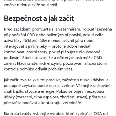
změnit rutinu a zvíře se zlepší.
Bezpečnost a jak začít
Před začátkem: promluvte si s veterinářem. To platí zejména
při podávání CBD nebo bylinných přípravků, pokud zvíře
užívá léky. Některé látky mohou ovlivnit játra nebo
interagovat s jinými léky — proto je dobré nechat
kontrolovat jaterní testy, pokud plánujete dlouhodobé
podávání. Studie ukazují, že u některých psů může CBD
změnit hladinu jaterních enzymů; pozorování a laboratorní
kontrola pomůže odhalit problém včas.
Jak začít: zvolte kvalitní produkt, začněte s nízkou dávkou a
postupně zvyšujte podle reakce zvířete. Všímejte si chování,
chuti k jídlu, stolice a energie. Pokud se objeví nežádoucí
účinky (zvracení, silná ospalost, zhoršení stavu), přípravek
přestaňte podávat a kontaktujte veterináře.
Kontrola kvality: vybírejte výrobce, kteří zveřejňují COA od