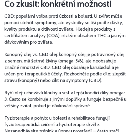
Co zkusit: konkrétní možnosti
CBD: populární volba proti úzkosti a bolesti. U zvířat může
pomoci ulehčit symptomy, ale výsledky se liší podle dávky,
kvality produktu a citlivosti zvířete. Hledejte produkty s
certifikátem analýzy (COA), nízkým obsahem THC a jasným
dávkováním pro zvířata.
Konopný olej vs. CBD olej: konopný olej je potravinový olej
z semen, má šetrné živiny (omega-3/6), ale neobsahuje
značné množství CBD. CBD olej obsahuje kanabidiol a je
určen pro terapeutické účely. Rozhodněte podle cíle: zlepšit
stravu (konopný) nebo cílit na symptomy (CBD).
Rybí olej: uchovává klouby a srst v lepší kondici díky omega-
3. Často se kombinuje s jinými doplňky a funguje bezpečně u
většiny zvířat, pokud je dávkování správné.
Fyzioterapie a pohyb: u bolestí a rehabilitace fungují
fyzioterapeutická cvičení a hydroterapie skvěle.
Nezanedbávejte trénink a úpravu prostředí — často stačí