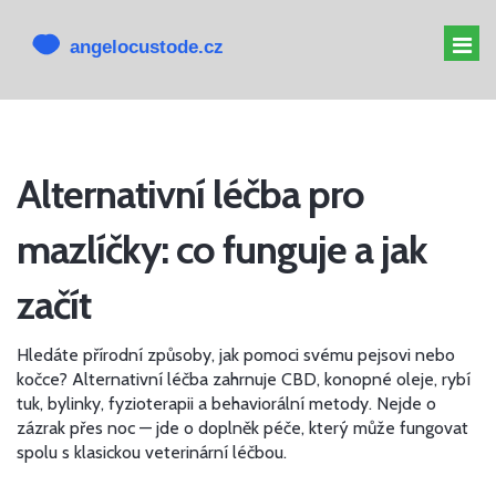
MELATONIN PRO PSY
Alternativní léčba pro
MELATONIN PSOVI
mazlíčky: co funguje a jak
CBD PRO PSA
ALTERNATIVY K CBD
začít
Hledáte přírodní způsoby, jak pomoci svému pejsovi nebo
kočce? Alternativní léčba zahrnuje CBD, konopné oleje, rybí
tuk, bylinky, fyzioterapii a behaviorální metody. Nejde o
zázrak přes noc — jde o doplněk péče, který může fungovat
spolu s klasickou veterinární léčbou.