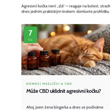
Agresivní kočka není „zlá“ — reaguje na bolest, stra
dnes jedním praktickým krokem: domluvte prohlídku u 
7
lis
DOMÁCÍ MAZLÍČCI A CBD
Může CBD uklidnit agresivní kočku?
Ahoj, jsem žena blogerka a dnes se podíváme