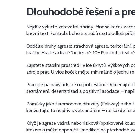
Dlouhodobé řešení a pr
Nejdřív vylučte zdravotní příčiny. Mnoho koček začn
krevní test, kontrola bolesti a zubů často odhalí příči
Oddělte druhy agrese: strachová agrese, teritorální
hračky. Hrajte aktivně 2x denně, 10–15 minut, ideáln
Zajistěte stabilní prostředí. Více úkrytů, výškových p
zdroje prát. U více koček mějte minimálně o jednu toa
Pracujte na návycích, ne na potrestání. Odměňujte 
seznámení, desenzitizaci a pozitivní asociace — např
Pomůcky jako feromonové difuzéry (Feliway) nebo fe
konzultujte to nejdřív s veterinářem — ne každé řeš
Když je agrese vážná nebo riziková (opakované kousán
krokem a může doporučit i medikaci na přechodné zvl