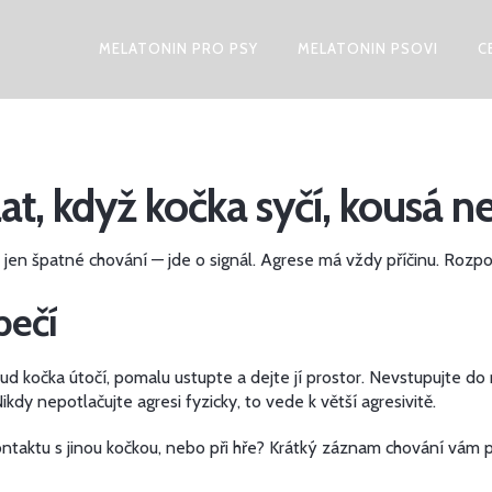
MELATONIN PRO PSY
MELATONIN PSOVI
C
lat, když kočka syčí, kousá 
en špatné chování — jde o signál. Agrese má vždy příčinu. Rozpozna
pečí
okud kočka útočí, pomalu ustupte a dejte jí prostor. Nevstupujte d
kdy nepotlačujte agresi fyzicky, to vede k větší agresivitě.
i kontaktu s jinou kočkou, nebo při hře? Krátký záznam chování vá