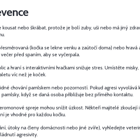
evence
e kousat nebo škrábat, protože je bolí zuby, uši nebo má jiný zdr
nu.
, přesměrovaná (kočka se lekne venku a zaútočí doma) nebo hravá a
ě večer před spaním, aby se vyčerpala.
olic a hraní s interaktivními hračkami snižuje stres. Umístěte misk
letu víc než je koček.
klidné chování pamlskem nebo pozorností. Pokud agresi vyvolává 
. pamlsky, když se daná osoba přibližuje bez přímého kontaktu.
romonové spreje mohou snížit úzkost. Někteří majitelé zkoušejí 
ení je vhodné pro každou kočku.
í, útoky na členy domácnosti nebo jiné zvíře), vyhledejte veteri
ádnutí agresivity.