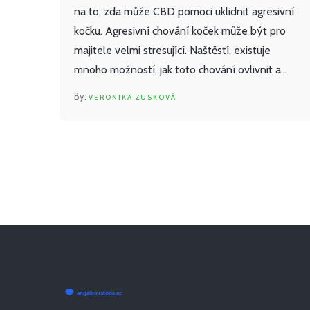
na to, zda může CBD pomoci uklidnit agresivní
kočku. Agresivní chování koček může být pro
majitele velmi stresující. Naštěstí, existuje
mnoho možností, jak toto chování ovlivnit a
jednou z nich je použití CBD. V tomto příspěvku
VERONIKA ZUSKOVÁ
se podrobně podíváme na to, jak CBD může
ovlivnit chování Vaší kočky a jak ji může uklidnit.
Sledujte mě, zjistíme to spolu!