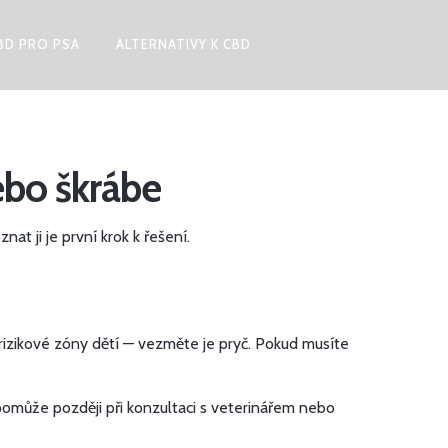
BD PRO PSA
ALTERNATIVY K CBD
nebo škrábe
t ji je první krok k řešení.
o rizikové zóny dětí — vezměte je pryč. Pokud musíte
m pomůže později při konzultaci s veterinářem nebo