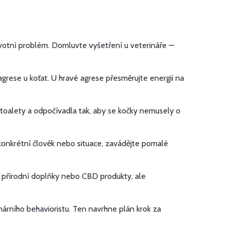
avotní problém. Domluvte vyšetření u veterináře —
grese u koťat. U hravé agrese přesměrujte energii na
y, toalety a odpočívadla tak, aby se kočky nemusely o
konkrétní člověk nebo situace, zavádějte pomalé
i přírodní doplňky nebo CBD produkty, ale
nárního behavioristu. Ten navrhne plán krok za