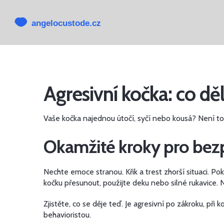
Agresivní kočka: co dě
Vaše kočka najednou útočí, syčí nebo kousá? Není to j
Okamžité kroky pro bez
Nechte emoce stranou. Křik a trest zhorší situaci. P
kočku přesunout, použijte deku nebo silné rukavice. Ni
Zjistěte, co se děje teď. Je agresivní po zákroku, př
behavioristou.